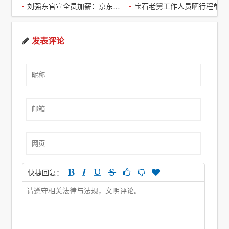
刘强东官宣全员加薪：京东超2万名客服全员平均涨薪2个月
宝石老舅工作人员晒行程单辟谣：醉酒打架被拘系虚假传闻
发表评论
快捷回复：