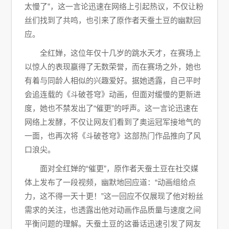
太慢了”，这一言论迅速在网络上引起热议，不仅让粉
丝们找到了共鸣，也引来了原作者天蚕土豆的幽默回
应。
全红婵，这位年仅十几岁的跳水天才，在赛场上
以惊人的表现赢得了无数荣誉，而在赛场之外，她也
有着与同龄人相似的兴趣爱好。据她透露，自己平时
会追连载的《斗破苍穹》动画，但面对缓慢的更新进
度，她也不禁发出了“催更”的呼声。这一言论迅速在
网络上发酵，不仅让网友们看到了奥运冠军接地气的
一面，也再次将《斗破苍穹》这部热门作品推向了风
口浪尖。
面对全红婵的“催更”，原作者天蚕土豆在社交媒
体上发布了一段视频，幽默地回应道：“动画组给点
力，这不得一天十更！”这一回应不仅展现了他对粉丝
需求的关注，也透露出他对动画作品质量与速度之间
平衡问题的理解。天蚕土豆的这番话迅速引发了网友