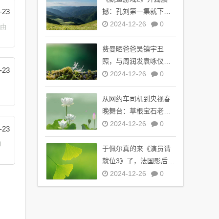
-23
撼：孔刘第一集就下线
了，引全球观众热议
2024-12-26
0
年由
费曼晒爸爸吴镇宇丑
照，与周润发袁咏仪自
-23
拍，自嘲“精神担当”
2024-12-26
0
9
从网约车司机到央视春
晚舞台：草根宝石老舅
的音乐逆袭之路
2024-12-26
0
-23
）
于佩尔真的来《演员请
就位3》了，法国影后倾
情加盟引期待
2024-12-26
0