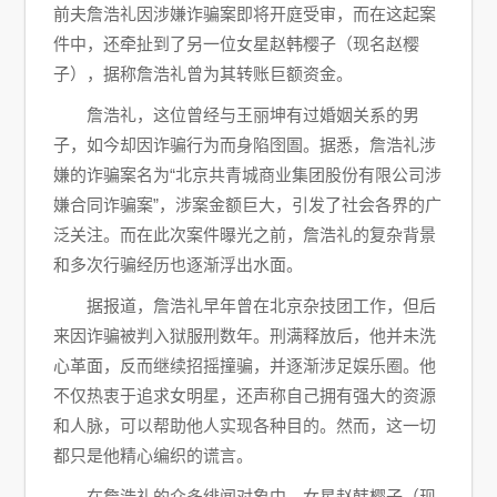
前夫詹浩礼因涉嫌诈骗案即将开庭受审，而在这起案
件中，还牵扯到了另一位女星赵韩樱子（现名赵樱
子），据称詹浩礼曾为其转账巨额资金。
詹浩礼，这位曾经与王丽坤有过婚姻关系的男
子，如今却因诈骗行为而身陷囹圄。据悉，詹浩礼涉
嫌的诈骗案名为“北京共青城商业集团股份有限公司涉
嫌合同诈骗案”，涉案金额巨大，引发了社会各界的广
泛关注。而在此次案件曝光之前，詹浩礼的复杂背景
和多次行骗经历也逐渐浮出水面。
据报道，詹浩礼早年曾在北京杂技团工作，但后
来因诈骗被判入狱服刑数年。刑满释放后，他并未洗
心革面，反而继续招摇撞骗，并逐渐涉足娱乐圈。他
不仅热衷于追求女明星，还声称自己拥有强大的资源
和人脉，可以帮助他人实现各种目的。然而，这一切
都只是他精心编织的谎言。
在詹浩礼的众多绯闻对象中，女星赵韩樱子（现