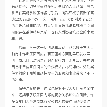
名赵樱子）的名字赫然在列。据知情人士透露，詹浩
礼曾在实施学区房诈骗得手后，向赵韩樱子转账了高
达120万元的巨款。这一消息一出，立即引发了公众
的广泛猜测和热议。有人猜测詹浩礼与赵韩樱子之间
可能存在某种特殊关系，也有人质疑这笔资金的来源
和用途。
然而，对于这一切猜测和质疑，赵韩樱子方面目
前尚未作出正面回应。而王丽坤方面则早已发表声
明，表示自己对詹浩礼的诈骗行为一无所知，并强调
自己未曾侵害任何人的合法权益。尽管如此，这起案
件仍然给王丽坤和赵韩樱子的形象和事业带来了不小
的冲击。
值得注意的是，这起诈骗案不仅涉及巨额资金往
来，还揭示了娱乐圈内部的复杂关系和潜在风险。许
多女星因为与富豪或有权势的人物交往而备受关注，