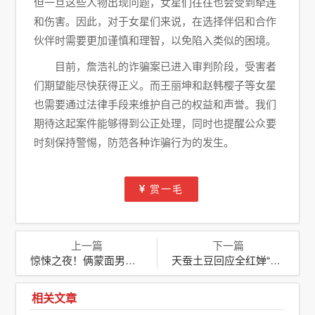
但一旦这些人物出现问题，女星们往往也会受到牵连
和伤害。因此，对于女星们来说，在选择伴侣和合作
伙伴时需要更加谨慎和理智，以免陷入类似的困境。
目前，詹浩礼的诈骗案已进入审判阶段，受害者
们期望能尽快获得正义。而王丽坤和赵韩樱子等女星
也需要通过法律手段来维护自己的权益和声誉。我们
期待这起案件能够得到公正处理，同时也提醒公众要
时刻保持警惕，防范各种诈骗行为的发生。
赏一毛
上一篇
下一篇
惊悚之夜！俩蒙面男子凌晨疯狂撬门，居民安全告急引全网震惊
天蚕土豆回应全红婵“催更”《斗破苍穹》动画：笑称“一天十更”
相关文章