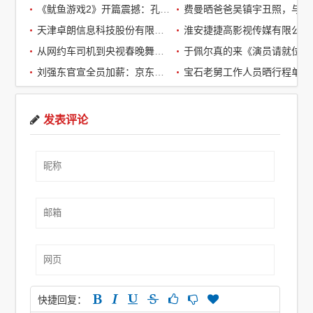
《鱿鱼游戏2》开篇震撼：孔刘第一集就下线了，引全球观众热议
费曼晒爸爸吴镇宇丑照，与周润发袁咏仪自拍，自嘲“精神担当”
天津卓朗信息科技股份有限公司
淮安捷捷高影视传媒有限公司
从网约车司机到央视春晚舞台：草根宝石老舅的音乐逆袭之路
于佩尔真的来《演员请就位3》了，
刘强东官宣全员加薪：京东超2万名客服全员平均涨薪2个月
宝石老舅工作人员晒行程单辟谣：醉酒打架被拘系虚假传闻
发表评论
快捷回复：