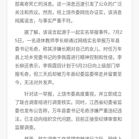
部离奇死亡的消息。这一消息迅速引发了公众的广泛
关注和热议。然而，经上饶市委网信办证实，该消息
纯属谣言，与事实严重不符。
据了解，该谣言起源于一起实名举报事件。7月2
5日，一名退休教师李长柳通过网络实名举报万年县
委书记毛奇，称其涉嫌长期对自己的女儿、时任万年
县上坊乡党委书记的李佩霞进行精神控制和性侵。李
长柳还表示，李佩霞因计划于5月23日向上级部门举
报毛奇，但三天后却被万年县纪委监委带走并留置至
今，无法对外发声。
针对这一举报，上饶市委高度重视，并立即成立
了联合调查组进行调查核实。同时，江西省纪委省监
委也发布公告称，万年县委书记毛奇涉嫌严重违纪违
法，已主动向组织交代问题，目前正接受纪律审查和
监察调查。
然而，就在调查工作紧锣密鼓进行之际，网络上