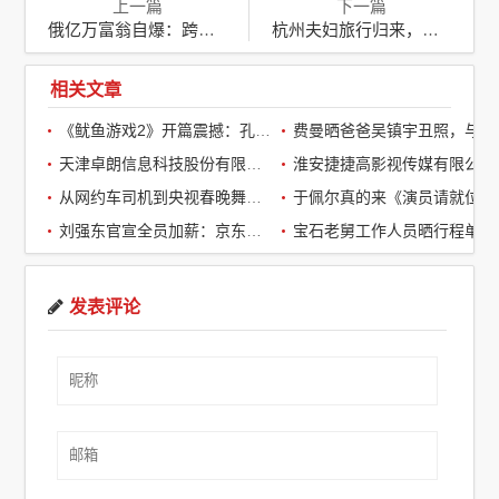
上一篇
下一篇
俄亿万富翁自爆：跨国捐精，成百名孩子的隐形父亲
杭州夫妇旅行归来，豪华别墅成火海，11天旅行成心碎记忆
相关文章
《鱿鱼游戏2》开篇震撼：孔刘第一集就下线了，引全球观众热议
费曼晒爸爸吴镇宇丑照，与周润发袁咏仪自拍，自嘲“精神担当”
天津卓朗信息科技股份有限公司
淮安捷捷高影视传媒有限公司
从网约车司机到央视春晚舞台：草根宝石老舅的音乐逆袭之路
于佩尔真的来《演员请就位3》了，
刘强东官宣全员加薪：京东超2万名客服全员平均涨薪2个月
宝石老舅工作人员晒行程单辟谣：醉酒打架被拘系虚假传闻
发表评论