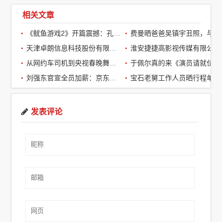
相关文章
《鱿鱼游戏2》开篇震撼：孔刘第一集就下线了，引全球观众热议
费曼晒爸爸吴镇宇丑照，与周润发袁咏仪自拍，自嘲“精神担当”
天津卓朗信息科技股份有限公司
淮安捷捷高影视传媒有限公司
从网约车司机到央视春晚舞台：草根宝石老舅的音乐逆袭之路
于佩尔真的来《演员请就位3》了，
刘强东官宣全员加薪：京东超2万名客服全员平均涨薪2个月
宝石老舅工作人员晒行程单辟谣：醉酒打架被拘系虚假传闻
发表评论