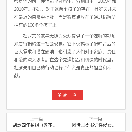
都是他的前任伴侣达里娅所生，分别出生于2009年和
2010年。不过，对于这两个孩子的存在，杜罗夫并未
在最近的自曝中提及，而是将焦点放在了通过捐精所
拥有的100多个孩子上。
杜罗夫的故事无疑为公众提供了一个独特的视角
来看待捐精这一社会现象。它不仅揭示了捐精背后的
巨大需求和潜在影响，也引发了人们对于家庭、责任
和爱的深入思考。在这个充满挑战和机遇的时代里，
杜罗夫用自己的行动诠释了什么是真正的担当和奉
献。
赏一毛
上一篇
下一篇
胡歌四年拍摄《繁花》，未曾踏足黄河路：艺术与现实的边界
网传县委书记性侵女干部已死？当地辟谣：纯属虚假信息