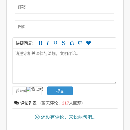
快捷回复：
评论列表
（暂无评论，
217
人围观）
还没有评论，来说两句吧...