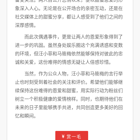
象深入人心。无论是在公开场合的亲密互动，还是在
社交媒体上的甜蜜分享，都让人感受到了他们之间的
深厚感情。
而此次偶遇事件，更是让两人的恩爱形象得到了
进一步的巩固。虽然身处娱乐圈这个充满诱惑和变数
的环境，但汪小菲和马筱梅依然能够保持对彼此的忠
诚和关爱，这份难得的情感无疑让人倍感珍惜。
当然，作为公众人物，汪小菲和马筱梅的言行举
止也时刻受到着社会的关注和评价。希望他们能够继
续保持这份难得的恩爱和甜蜜，用实际行动为粉丝们
树立一个积极健康的爱情榜样。同时，也期待他们在
未来的日子里能够携手共进，共同创造更多美好的回
忆和瞬间。
赏一毛