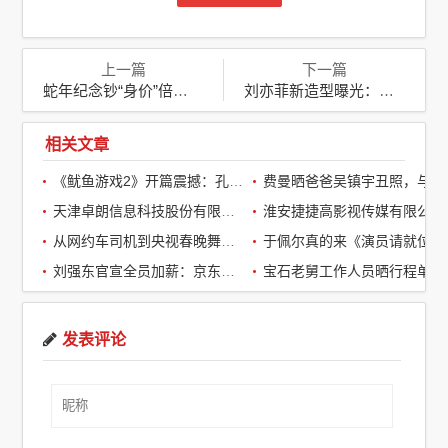
上一篇
下一篇
蛇年纪念钞“身价”倍增，千元溢价点燃收藏界狂热之火
刘亦菲新造型曝光：白色深V连衣裙配披肩，松弛感拉满了
相关文章
《鱿鱼游戏2》开篇震撼：孔刘第一集就下线了，引全球观众热议
费曼晒爸爸吴镇宇丑照，与周润发袁咏仪自拍，自嘲“精神担当”
天津卓朗信息科技股份有限公司
淮安捷捷高影视传媒有限公司
从网约车司机到央视春晚舞台：草根宝石老舅的音乐逆袭之路
于佩尔真的来《演员请就位3》了，
刘强东官宣全员加薪：京东超2万名客服全员平均涨薪2个月
宝石老舅工作人员晒行程单辟谣：醉酒打架被拘系虚假传闻
发表评论