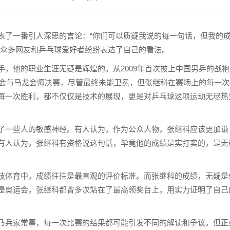
表了一番引人深思的言论：“你们可以质疑我说的每一句话，但我的
，众多网友和乒乓球爱好者纷纷表达了自己的看法。
，他的职业生涯无疑是辉煌的。从2009年首次披上中国男乒的战袍
运会与马龙会师决赛，尽管最终未能卫冕，但张继科在赛场上的每一次
每一次胜利，都不仅仅是技术的展现，更是对乒乓球这项运动无尽热
了一些人的敏感神经。有人认为，作为公众人物，张继科应该更加谦
有人认为，张继科有资格说这句话，毕竟他的成绩是实打实的，是无
技体育中，成绩往往是最直观的评价标准。而张继科的成绩，无疑是
是奥运会，张继科都曾多次站在了最高领奖台上，用实力证明了自己
乃兵家常事，每一次比赛的结果都可能引发不同的解读和争议。但正