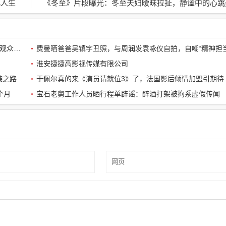
凡人生
《冬至》片段曝光：冬至夫妇暧昧拉扯，静谧中的心跳
《鱿鱼游戏2》开篇震撼：孔刘第一集就下线了，引全球观众热议
费曼晒爸爸吴镇宇丑照，与周润发袁咏仪自拍，自嘲“精神担当
淮安捷捷高影视传媒有限公司
袭之路
于佩尔真的来《演员请就位3》了，法国影后倾情加盟引期待
个月
宝石老舅工作人员晒行程单辟谣：醉酒打架被拘系虚假传闻