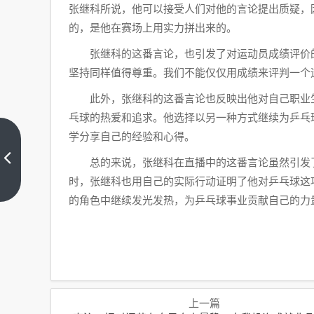
张继科所说，他可以接受人们对他的言论提出质疑，
的，是他在赛场上用实力拼出来的。
张继科的这番言论，也引发了对运动员成绩评价
坚持同样值得尊重。我们不能仅仅用成绩来评判一个
此外，张继科的这番言论也反映出他对自己职业
乓球的热爱和追求。他选择以另一种方式继续为乒乓
学分享自己的经验和心得。
李
沁：
总的来说，张继科在直播中的这番言论虽然引发
把时
上一
时，张继科也用自己的实际行动证明了他对乒乓球这
间花
篇
的角色中继续发光发热，为乒乓球事业贡献自己的力
在自
己身
上最
稳，
自我
投资
成就
非凡
上一篇
人生