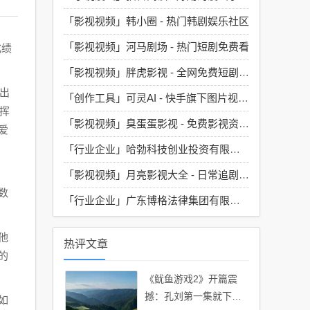
「影视视频」
韩小圈 - 热门韩剧娱乐社区
「影视视频」
河马剧场 - 热门短剧免费看
成绩
「影视视频」
胖虎影视 - 全网免费短剧大全
出
「创作工具」
可灵AI - 快手旗下图片视频生成工具
挥
「影视视频」
臭蛋蛋影视 - 免费影视资源汇聚地
爱
「行业企业」
哈勃科技创业投资有限公司
「影视视频」
月亮影视大全 - 日常追剧必备的神器
数
「行业企业」
广东博格法律集团有限公司
他
热评文章
的
《鱿鱼游戏2》开篇震
撼：孔刘第一集就下线
如