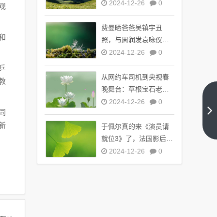
了，引全球观众热议
2024-12-26
0
观
费曼晒爸爸吴镇宇丑
和
照，与周润发袁咏仪自
拍，自嘲“精神担当”
2024-12-26
0
乒
从网约车司机到央视春
教
晚舞台：草根宝石老舅
《冬
的音乐逆袭之路
2024-12-26
0
至》
同
片段
下一
新
于佩尔真的来《演员请
曝
篇
就位3》了，法国影后倾
光：
冬至
情加盟引期待
2024-12-26
0
夫妇
暧昧
拉
扯，
静谧
中的
心跳