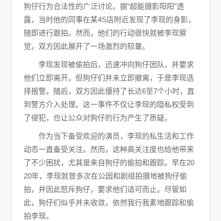
狗仔行为合法性的广泛讨论。据“超能摄影阳阳”透
露，当时他的同事在某4S店附近发现了李现的身影，
随即进行跟拍。然而，他们的行动很快就被李现察
觉，双方因此展开了一场激烈的较量。
李现发现被偷拍后，迅速冲向狗仔团队，并要求
他们立即离开。但狗仔们并未立即撤离，于是李现选
择报警。随后，双方因此僵持了长达6至7个小时，直
到警方介入处理。这一事件不仅让李现的隐私权受到
了侵犯，也让公众对狗仔的行为产生了质疑。
作为当下备受欢迎的演员，李现的私生活和工作
动态一直备受关注。然而，这种高关注度也给他带来
了不少困扰，尤其是来自狗仔的偷拍和跟踪。早在20
20年，李现就曾多次在公园和剧组拍摄地被狗仔偷
拍，并因此怒斥狗仔，要求他们适可而止。尽管如
此，狗仔们似乎并未收敛，依然我行我素地跟踪和偷
拍李现。