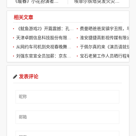
《暖春》小花扮演者齐如意被浪漫求婚，童年记忆与幸福未来交织
埃菲尔铁塔突发火灾，璀璨夜景瞬间变惊魂，游客紧急大撤离
相关文章
《鱿鱼游戏2》开篇震撼：孔刘第一集就下线了，引全球观众热议
费曼晒爸爸吴镇宇丑照，与周润发袁咏仪自拍，自嘲“精神担当”
天津卓朗信息科技股份有限公司
淮安捷捷高影视传媒有限公司
从网约车司机到央视春晚舞台：草根宝石老舅的音乐逆袭之路
于佩尔真的来《演员请就位3》了，
刘强东官宣全员加薪：京东超2万名客服全员平均涨薪2个月
宝石老舅工作人员晒行程单辟谣：醉酒打架被拘系虚假传闻
发表评论