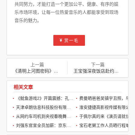
共同努力，才能打造一个更加公平、健康、有序的娱
乐市场环境，让每一位热爱音乐的人都能享受到现场
音乐的魅力。
赏一毛
上一篇
下一篇
《清明上河图密码》热播，张颂文被指“演技不行”，本人回应
王宝强深夜饭店赴约，女友冯清紧随甜蜜相伴，低调聚餐爱意浓
相关文章
《鱿鱼游戏2》开篇震撼：孔刘第一集就下线了，引全球观众热议
费曼晒爸爸吴镇宇丑照，与周润发袁咏仪自拍，自嘲“精神担当”
天津卓朗信息科技股份有限公司
淮安捷捷高影视传媒有限公司
从网约车司机到央视春晚舞台：草根宝石老舅的音乐逆袭之路
于佩尔真的来《演员请就位3》了，
刘强东官宣全员加薪：京东超2万名客服全员平均涨薪2个月
宝石老舅工作人员晒行程单辟谣：醉酒打架被拘系虚假传闻