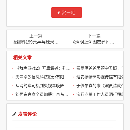
赏一毛
上一篇
下一篇
张继科199元乒乓球录播课火爆，3小时直播推广狂揽25万销售额
《清明上河图密码》热播，张颂文被指“演技不行”，本人回应
相关文章
《鱿鱼游戏2》开篇震撼：孔刘第一集就下线了，引全球观众热议
费曼晒爸爸吴镇宇丑照，与周润发袁咏仪自拍，自嘲“精神担当”
天津卓朗信息科技股份有限公司
淮安捷捷高影视传媒有限公司
从网约车司机到央视春晚舞台：草根宝石老舅的音乐逆袭之路
于佩尔真的来《演员请就位3》了，
刘强东官宣全员加薪：京东超2万名客服全员平均涨薪2个月
宝石老舅工作人员晒行程单辟谣：醉酒打架被拘系虚假传闻
发表评论