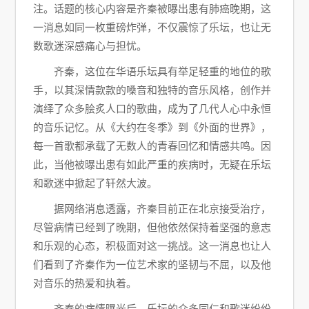
注。话题的核心内容是齐秦被曝出患有肺癌晚期，这
一消息如同一枚重磅炸弹，不仅震惊了乐坛，也让无
数歌迷深感痛心与担忧。
齐秦，这位在华语乐坛具有举足轻重的地位的歌
手，以其深情款款的嗓音和独特的音乐风格，创作并
演绎了众多脍炙人口的歌曲，成为了几代人心中永恒
的音乐记忆。从《大约在冬季》到《外面的世界》，
每一首歌都承载了无数人的青春回忆和情感共鸣。因
此，当他被曝出患有如此严重的疾病时，无疑在乐坛
和歌迷中掀起了轩然大波。
据网络消息透露，齐秦目前正在北京接受治疗，
尽管病情已经到了晚期，但他依然保持着坚强的意志
和乐观的心态，积极面对这一挑战。这一消息也让人
们看到了齐秦作为一位艺术家的坚韧与不屈，以及他
对音乐的热爱和执着。
齐秦的病情曝光后，乐坛的众多同仁和歌迷纷纷