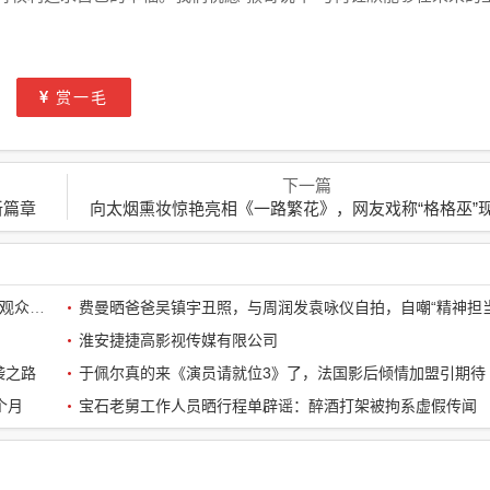
赏一毛
下一篇
新篇章
向太烟熏妆惊艳亮相《一路繁花》，网友戏称“格格巫”现身综
《鱿鱼游戏2》开篇震撼：孔刘第一集就下线了，引全球观众热议
费曼晒爸爸吴镇宇丑照，与周润发袁咏仪自拍，自嘲“精神担当
淮安捷捷高影视传媒有限公司
袭之路
于佩尔真的来《演员请就位3》了，法国影后倾情加盟引期待
个月
宝石老舅工作人员晒行程单辟谣：醉酒打架被拘系虚假传闻