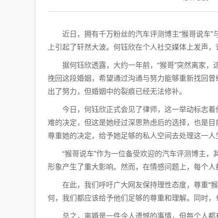
近日，拥有千万粉丝的汽车评测博主“猴哥说车
上引起了轩然大波。何钰欣在个人社交媒体上发声，
据何钰欣透露，大约一年前，“猴哥”突然离家
挽回这段婚姻，希望通过沟通与努力能够重新找回曾
出了努力，但婚姻中的裂痕已经无法修补。
今日，何钰欣正式会见了律师，这一举动标志着
难的决定，但这是她经过深思熟虑后的选择，也是目
尊重她的决定，给予她足够的私人空间去处理这一人
“猴哥说车”作为一位备受欢迎的汽车评测博主
形象产生了重大影响。然而，在情感问题上，每个人
在此，我们呼吁广大网友保持理性态度，尊重“
何，我们都应该给予他们足够的尊重和理解。同时，
总之，离婚是一件令人遗憾的事情，但每个人都