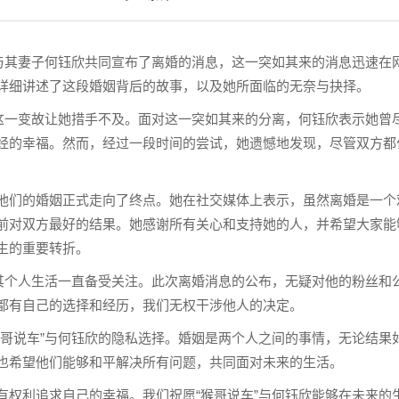
”与其妻子何钰欣共同宣布了离婚的消息，这一突如其来的消息迅速在
详细讲述了这段婚姻背后的故事，以及她所面临的无奈与抉择。
，这一变故让她措手不及。面对这一突如其来的分离，何钰欣表示她曾
经的幸福。然而，经过一段时间的尝试，她遗憾地发现，尽管双方都
他们的婚姻正式走向了终点。她在社交媒体上表示，虽然离婚是一个
前对双方最好的结果。她感谢所有关心和支持她的人，并希望大家能
生的重要转折。
，其个人生活一直备受关注。此次离婚消息的公布，无疑对他的粉丝和
都有自己的选择和经历，我们无权干涉他人的决定。
猴哥说车”与何钰欣的隐私选择。婚姻是两个人之间的事情，无论结果
也希望他们能够和平解决所有问题，共同面对未来的生活。
有权利追求自己的幸福。我们祝愿“猴哥说车”与何钰欣能够在未来的