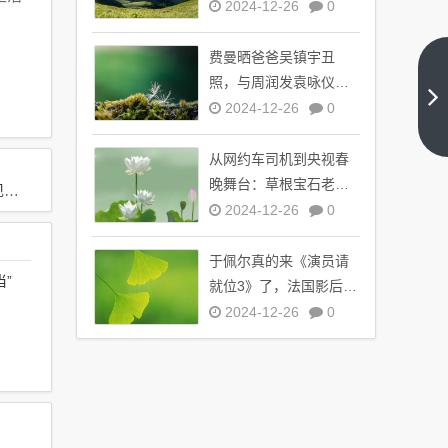
了，引全球观众热议
2024-12-26
0
费曼晒爸爸吴镇宇丑
向太烟
照，与周润发袁咏仪自
熏妆惊
拍，自嘲“精神担当”
2024-12-26
0
艳亮相
下一篇
《一路
繁
从网约车司机到央视春
花》，
晚舞台：草根宝石老舅
艺
网友戏
的音乐逆袭之路
2024-12-26
0
称“格
格巫”
现身综
于佩尔真的来《演员请
艺
”
就位3》了，法国影后倾
情加盟引期待
2024-12-26
0