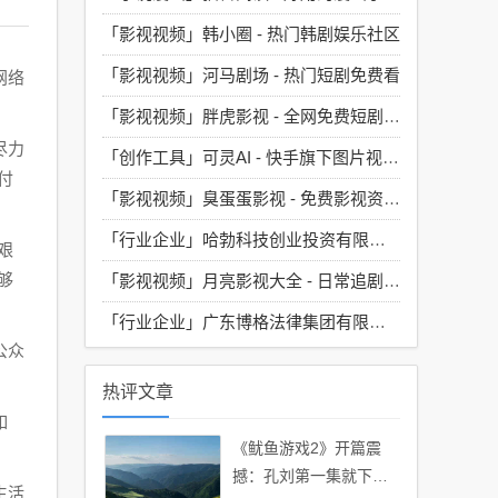
「影视视频」
韩小圈 - 热门韩剧娱乐社区
「影视视频」
河马剧场 - 热门短剧免费看
网络
「影视视频」
胖虎影视 - 全网免费短剧大全
尽力
「创作工具」
可灵AI - 快手旗下图片视频生成工具
付
「影视视频」
臭蛋蛋影视 - 免费影视资源汇聚地
「行业企业」
哈勃科技创业投资有限公司
艰
够
「影视视频」
月亮影视大全 - 日常追剧必备的神器
「行业企业」
广东博格法律集团有限公司
公众
热评文章
如
《鱿鱼游戏2》开篇震
撼：孔刘第一集就下线
生活