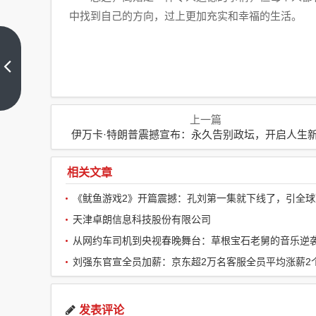
中找到自己的方向，过上更加充实和幸福的生活。
伊万
卡·
特朗
上一
普震
篇
撼宣
上一篇
布：
伊万卡·特朗普震撼宣布：永久告别政坛，开启人生
永久
告别
政
相关文章
坛，
开启
人生
天津卓朗信息科技股份有限公司
新篇
章
从网约车司机到央视春晚舞台：草根宝石老舅的音乐逆
刘强东官宣全员加薪：京东超2万名客服全员平均涨薪2
发表评论