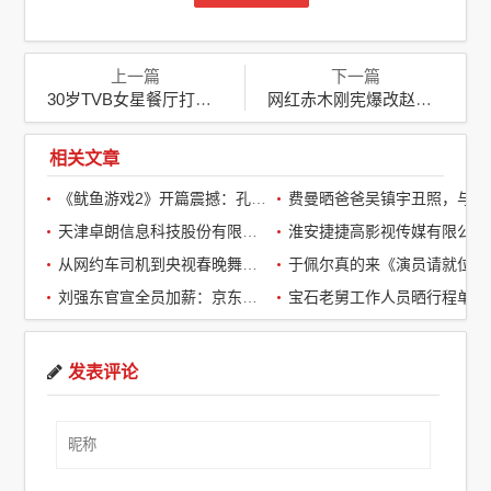
上一篇
下一篇
30岁TVB女星餐厅打工，端盘子洗碗兼洗厕所尽显真我风采
网红赤木刚宪爆改赵露思：网络文化的碰撞与融合
相关文章
《鱿鱼游戏2》开篇震撼：孔刘第一集就下线了，引全球观众热议
费曼晒爸爸吴镇宇丑照，与周润发袁咏仪自拍，自嘲“精神担当”
天津卓朗信息科技股份有限公司
淮安捷捷高影视传媒有限公司
从网约车司机到央视春晚舞台：草根宝石老舅的音乐逆袭之路
于佩尔真的来《演员请就位3》了，
刘强东官宣全员加薪：京东超2万名客服全员平均涨薪2个月
宝石老舅工作人员晒行程单辟谣：醉酒打架被拘系虚假传闻
发表评论