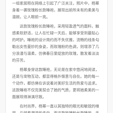
一组家居照在网络上引起了广泛关注，照片中，杨幂
身着一袭玫瑰粉长款睡袍，展现出前所未有的柔美与
温婉，让人眼前一亮。
这款玫瑰粉长款睡袍，采用轻盈透气的面料，触
感柔软舒适，让人在忙碌一天后，能够享受到最贴心
的呵护。睡袍的设计简约而不失优雅，流畅的线条勾
勒出女性曼妙的身姿，而玫瑰粉的色调，则增添了几
分浪漫与温柔，仿佛春日里绽放的玫瑰，散发着淡淡
的芬芳。
杨幂身穿这款睡袍，无论是在家中悠闲地阅读，
还是与宠物互动，都显得格外惬意与自在。她的每一
个动作，都仿佛在诉说着对美好生活的热爱与追求。
这款睡袍不仅完美契合了她的气质，更将她柔美的一
面展现得淋漓尽致。
在时尚界，杨幂一直以其独特的眼光和敏锐的嗅
觉，引领着潮流的走向。而这款玫瑰粉长款睡袍，无