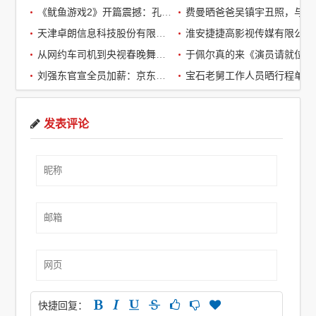
《鱿鱼游戏2》开篇震撼：孔刘第一集就下线了，引全球观众热议
费曼晒爸爸吴镇宇丑照，与周润发袁咏仪自拍，自嘲“精神担当”
天津卓朗信息科技股份有限公司
淮安捷捷高影视传媒有限公司
从网约车司机到央视春晚舞台：草根宝石老舅的音乐逆袭之路
于佩尔真的来《演员请就位3》了，
刘强东官宣全员加薪：京东超2万名客服全员平均涨薪2个月
宝石老舅工作人员晒行程单辟谣：醉酒打架被拘系虚假传闻
发表评论
快捷回复：