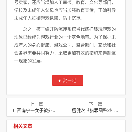
号卖家，还应当增加人工审核。教育、文化等部门，
学校及未成年人父母也应当加强教育宣传，正确引导
未成年人抵御游戏诱惑，防止沉迷。
总之，孩子绕开防沉迷系统当代练挣钱玩游戏的
现象已经成为游戏行业的一个灰色地带。为了保护未
成年人的身心健康，游戏公司、监管部门、家长和社
会各界需要共同努力，采取更加有效的措施来遏制这
一现象的发展。
赏一毛
上一篇
下一篇
广西南宁一女子被外籍男子搂抱骚扰，警方已受理调查
檀健次《猎罪图鉴2》一镜到底，精湛演技诠释沈翊深度
相关文章