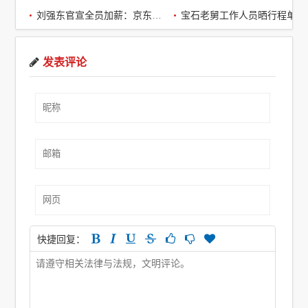
刘强东官宣全员加薪：京东超2万名客服全员平均涨薪2个月
宝石老舅工作人员晒行程单辟谣：醉酒打架被拘系虚假传闻
发表评论
快捷回复：