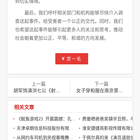
到切实保障。
最后，我们呼吁相关部门和机构能够尽快介入调
查这起事件，给受害者一个公正的交代。同时，我们
也希望这起事件能够引起更多人的关注和思考，推动
社会朝着更加公正、平等、和谐的方向发展。
赏一毛
上一篇
下一篇
胡军饰演洪七公《射雕英雄传：侠之大者》预告片引发热议
女子穿和服在南京景区拍照遭怒怼：尊重历史与穿衣自由的边界
相关文章
《鱿鱼游戏2》开篇震撼：孔刘第一集就下线了，引全球观众热议
费曼晒爸爸吴镇宇丑照，与周润发袁咏仪自拍，自嘲“精神担当”
天津卓朗信息科技股份有限公司
淮安捷捷高影视传媒有限公司
从网约车司机到央视春晚舞台：草根宝石老舅的音乐逆袭之路
于佩尔真的来《演员请就位3》了，