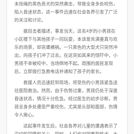
未拴绳的黑色恶犬的突然袭击，导致全身多处咬伤，
陷入昏迷状态，这一事件迅速在社会各界引发了广泛
的关注和讨论。
据目击者描述，事发当天，这名4岁的小男孩在
小区楼下与其他孩子一同玩耍，本该是充满童真与欢
乐的场景，却突遭横祸。一只黑色的大型犬只突然冲
出，向孩子们冲了过去。在这突如其来的惊吓中，小
男孩不幸被咬中，当场倒地不起。周围的居民发现
后，立即拨打急救电话并通知了孩子的家长。
救援人员迅速赶到现场，将受伤的小男孩紧急送
往医院救治。然而，由于伤势过重，男孩仍处于深度
昏迷状态，情况十分危急。经过医生的初步诊断，男
孩全身多处遭受严重咬伤，尤其是头部和面部，伤情
令人揪心。
这起事件发生后，社会各界对儿童的遭遇表示了
深切的同情和关心。同时，人们也对饲养烈性犬、大