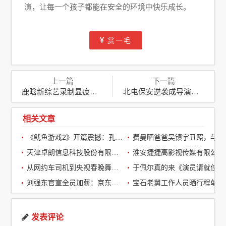
演，让每一个孩子都能在安全的环境中快乐成长。
赏一毛
上一篇
下一篇
鹿晗新综艺录制显疲态，法令纹明显，真实面貌下的偶像魅力
北电保安逆袭成导演，张中臣凭《夜间声响》斩获电影大奖
相关文章
《鱿鱼游戏2》开篇震撼：孔刘第一集就下线了，引全球观众热议
费曼晒爸爸吴镇宇丑照，与周润发袁咏仪自拍，自嘲“精神担当”
天津卓朗信息科技股份有限公司
淮安捷捷高影视传媒有限公司
从网约车司机到央视春晚舞台：草根宝石老舅的音乐逆袭之路
于佩尔真的来《演员请就位3》了，
刘强东官宣全员加薪：京东超2万名客服全员平均涨薪2个月
宝石老舅工作人员晒行程单辟谣：醉酒打架被拘系虚假传闻
发表评论