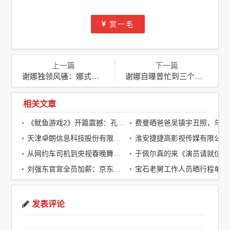
赏一毛
上一篇
下一篇
谢娜独领风骚：娜式风格前无古人后无来者，没人能复制
谢娜自曝曾忙到三个月没沾过床：娱乐圈背后的极致奋斗与挑战
相关文章
《鱿鱼游戏2》开篇震撼：孔刘第一集就下线了，引全球观众热议
费曼晒爸爸吴镇宇丑照，与周润发袁咏仪自拍，自嘲“精神担当”
天津卓朗信息科技股份有限公司
淮安捷捷高影视传媒有限公司
从网约车司机到央视春晚舞台：草根宝石老舅的音乐逆袭之路
于佩尔真的来《演员请就位3》了，
刘强东官宣全员加薪：京东超2万名客服全员平均涨薪2个月
宝石老舅工作人员晒行程单辟谣：醉酒打架被拘系虚假传闻
发表评论