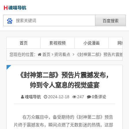
首页
影视视频
小说漫画
网络
您现在的位置：
首页
资讯看点
《封神第二部》预告片震撼发
《封神第二部》预告片震撼发布，
帅到令人窒息的视觉盛宴
魂喵导航
2024-12-18
247
0条评论
在万众瞩目中，备受期待的《封神第二部》预告
片终于震撼发布，瞬间点燃了无数影迷的热情。这部