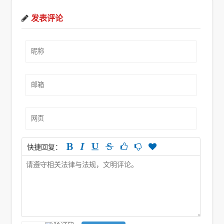
发表评论
快捷回复：