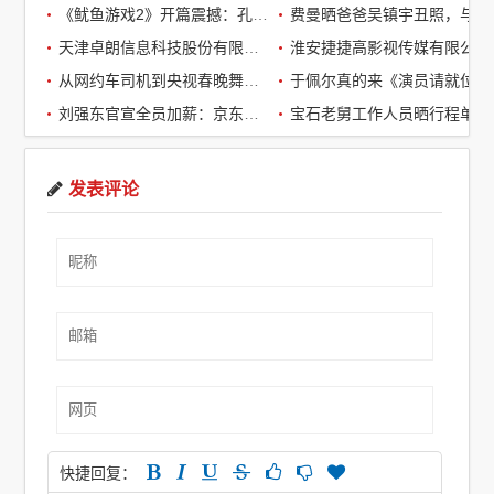
《鱿鱼游戏2》开篇震撼：孔刘第一集就下线了，引全球观众热议
费曼晒爸爸吴镇宇丑照，与周润发袁咏仪自拍，自嘲“精神担当”
天津卓朗信息科技股份有限公司
淮安捷捷高影视传媒有限公司
从网约车司机到央视春晚舞台：草根宝石老舅的音乐逆袭之路
于佩尔真的来《演员请就位3》了，
刘强东官宣全员加薪：京东超2万名客服全员平均涨薪2个月
宝石老舅工作人员晒行程单辟谣：醉酒打架被拘系虚假传闻
发表评论
快捷回复：