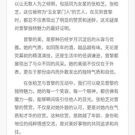
以让无数人为之倾倒，包括同为女星的张柏芝。张柏
芝，这位被称为“玉女掌门人”的艺人，在见到曾黎
时，都忍不住表现出了明显的赞赏和迷醉，这无疑是
对曾黎独特魅力的最好证明。
曾黎的美，是那种历经岁月沉淀后的从容与优
雅。她的气质，如同陈年的酒，越品越有味。无论是
荧幕前的精湛演技，还是生活中的低调谦逊，曾黎都
展现出了与众不同的风采。她的美丽不仅仅在于外
表，更在于那份由内而外散发出的独特气质和自信。
在张柏芝与曾黎的互动中，我们可以窥见曾黎的
独特魅力。她的每一个笑容，每一个眼神，都仿佛有
魔力一般，能够瞬间吸引住他人的目光。张柏芝对曾
黎的赞赏，不仅是对她外貌的认可，更是对她内在气
质和才华的欣赏。这种欣赏，是跨越了年龄、身份和
地位的纯粹情感交流，是对美好事物的共同追求和向
往。