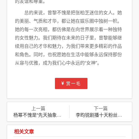
的友谊和尊重。
总的来说，曾黎不愧是把张柏芝迷住的女人。她
的美丽、气质和才华，都让她在娱乐圈中独树一帜。
她的每一次亮相，都仿佛是在向世界展示着一种独特
的女性魅力。我们期待在未来的日子里，曾黎能够继
续用自己的才华和魅力，为我们带来更多精彩的作品
和角色。同时，也祝愿她在生活中能够永远保持那份
从容与优雅，成为我们心中永远的“女神”。
赏一毛
上一篇
下一篇
杨幂不愧是“先天抽象圣体”演绎多彩人生，成就演艺传奇
李昀锐剧播十天粉丝破百万，演技与颜值并存的“上桌”传奇
相关文章