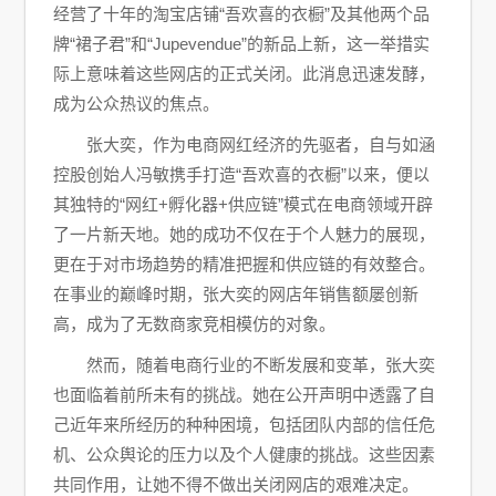
经营了十年的淘宝店铺“吾欢喜的衣橱”及其他两个品
牌“裙子君”和“Jupevendue”的新品上新，这一举措实
际上意味着这些网店的正式关闭。此消息迅速发酵，
成为公众热议的焦点。
张大奕，作为电商网红经济的先驱者，自与如涵
控股创始人冯敏携手打造“吾欢喜的衣橱”以来，便以
其独特的“网红+孵化器+供应链”模式在电商领域开辟
了一片新天地。她的成功不仅在于个人魅力的展现，
更在于对市场趋势的精准把握和供应链的有效整合。
在事业的巅峰时期，张大奕的网店年销售额屡创新
高，成为了无数商家竞相模仿的对象。
然而，随着电商行业的不断发展和变革，张大奕
也面临着前所未有的挑战。她在公开声明中透露了自
己近年来所经历的种种困境，包括团队内部的信任危
机、公众舆论的压力以及个人健康的挑战。这些因素
共同作用，让她不得不做出关闭网店的艰难决定。