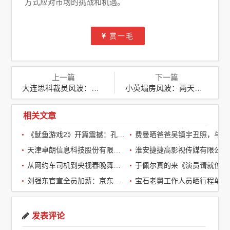
方式应对市场的挑战和机遇。
赏一毛
上一篇
下一篇
大连思科裁员风波：近300名正编员工一夜之间面临失业
小英塌房风波：两天内掉粉近10万，网红形象再受考验
相关文章
《鱿鱼游戏2》开篇震撼：孔刘第一集就下线了，引全球观众热议
费曼晒爸爸吴镇宇丑照，与周润发袁咏仪自拍，自嘲“精神担当”
天津卓朗信息科技股份有限公司
淮安捷捷高影视传媒有限公司
从网约车司机到央视春晚舞台：草根宝石老舅的音乐逆袭之路
于佩尔真的来《演员请就位3》了，
刘强东官宣全员加薪：京东超2万名客服全员平均涨薪2个月
宝石老舅工作人员晒行程单辟谣：醉酒打架被拘系虚假传闻
发表评论