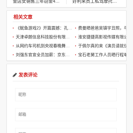
金店女销售三年窃金45.8公斤：贪婪欲望下的信任崩塌
好利来员工私驾摩托或遭开除：安全与企业文化的边界考量
相关文章
《鱿鱼游戏2》开篇震撼：孔刘第一集就下线了，引全球观众热议
费曼晒爸爸吴镇宇丑照，与周润发袁咏仪自拍，自嘲“精神担当”
天津卓朗信息科技股份有限公司
淮安捷捷高影视传媒有限公司
从网约车司机到央视春晚舞台：草根宝石老舅的音乐逆袭之路
于佩尔真的来《演员请就位3》了，
刘强东官宣全员加薪：京东超2万名客服全员平均涨薪2个月
宝石老舅工作人员晒行程单辟谣：醉酒打架被拘系虚假传闻
发表评论