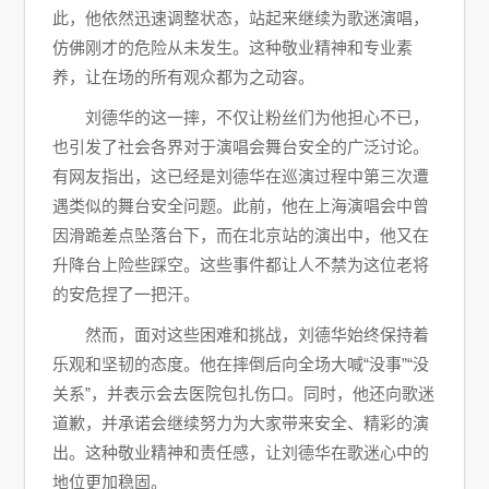
此，他依然迅速调整状态，站起来继续为歌迷演唱，
仿佛刚才的危险从未发生。这种敬业精神和专业素
养，让在场的所有观众都为之动容。
刘德华的这一摔，不仅让粉丝们为他担心不已，
也引发了社会各界对于演唱会舞台安全的广泛讨论。
有网友指出，这已经是刘德华在巡演过程中第三次遭
遇类似的舞台安全问题。此前，他在上海演唱会中曾
因滑跪差点坠落台下，而在北京站的演出中，他又在
升降台上险些踩空。这些事件都让人不禁为这位老将
的安危捏了一把汗。
然而，面对这些困难和挑战，刘德华始终保持着
乐观和坚韧的态度。他在摔倒后向全场大喊“没事”“没
关系”，并表示会去医院包扎伤口。同时，他还向歌迷
道歉，并承诺会继续努力为大家带来安全、精彩的演
出。这种敬业精神和责任感，让刘德华在歌迷心中的
地位更加稳固。