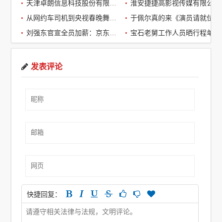
天津卓朗信息科技股份有限公司
淮安捷捷高影视传媒有限公司
从网约车司机到央视春晚舞台：草根宝石老舅的音乐逆袭之路
于佩尔真的来《演员请就位3》了，
刘强东官宣全员加薪：京东超2万名客服全员平均涨薪2个月
宝石老舅工作人员晒行程单辟谣：醉酒打架被拘系虚假传闻
发表评论
快捷回复：