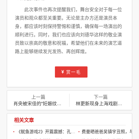
此次事件也再次提醒我们，舞台安全对于每一位
演员和观众都至关重要。无论是主办方还是演员本
身，都应该时刻保持警惕和谨慎，确保每一场演出的
顺利进行。同时，我们也应该向刘德华这样的敬业演
员致以崇高的敬意和祝福，希望他们在未来的演艺道
路上能够继续发光发热、再创辉煌。
赏一毛
上一篇
下一篇
肖央被宋佳的“妊娠纹”震撼到：母爱之美，超越肌肤之瑕
林更新现身上海戏剧学院开学报到，学霸模式开启引热议
相关文章
《鱿鱼游戏2》开篇震撼：孔刘第一集就下线了，引全球观众热议
费曼晒爸爸吴镇宇丑照，与周润发袁咏仪自拍，自嘲“精神担当”