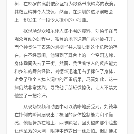
树，在63岁的高龄依然坚持为歌迷带来精彩的表演，
其敬业精神令人钦佩。然而，在深圳的这场演唱会
上，却发生了一段令人揪心的小插曲。
据现场观众和乐评人陈小君的爆料，刘德华在与
观众互动的过程中，舞台的地下通道门意外被打开，
而全神贯注于表演的刘德华并未察觉到这个危险的存
在。在不经意间，他踩到了舞台上的一个空洞边缘，
身体瞬间失去了平衡。然而，凭借着惊人的反应能力
和多年的舞台经验，刘德华迅速用右手撑住了身体，
避免了整个人掉入洞中的严重后果。尽管如此，这一
摔仍然非常猛烈，导致他手部轻微擦伤，让人不禁为
他捏了一把冷汗。
从现场视频和动图中可以清晰地感受到，刘德华
在摔倒的瞬间展现出了极强的身体控制能力和平衡
感。他顺势趴在地上，两腿翘起，回头望向那个险些
让他坠落的大洞，眼神中透露出一丝后怕。但即便如