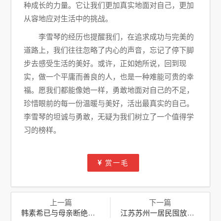
种成长的力量。它让我们更加真实地面对自己，更加
从容地应对生活中的挑战。
李雪琴的经历也提醒我们，在追求成功与完美的
道路上，我们往往忽略了内心的声音，忘记了停下脚
步去感受生活的美好。或许，正如她所说，回到现
实，做一个平庸而善良的人，也是一种难能可贵的幸
福。愿我们都能像她一样，勇敢地面对自己的不足，
珍惜眼前的每一份温暖与美好，活出最真实的自己。
李雪琴的坦诚与勇敢，无疑为我们树立了一个值得学
习的榜样。
赏一毛
上一篇
下一篇
韩素希已与母亲断绝关系：家庭纷争背后的无奈与坚强
江苏苏州一居民囤放水银泄漏事件：应急响应与后续处理