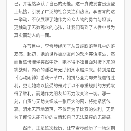
己，并坦然承认了自己的无能。这一真诚发言迅速登
上热搜，引发了广泛的社会关注和热议。李雪琴的这
一举动，不仅展现了她作为公众人物的勇气与坦诚，
更触动了无数观众的心弦，让我们看到了人性中最为
真实而动人的一面。
在节目中，李雪琴经历了从云端跌落至凡尘的落
差感。起初，她的世界被朋友间的欢声笑语填满，然
而当这份陪伴突然中断，她不得不独自面对接下来的
挑战时，内心的孤独与无助如潮水般涌来。特别是在
《心动闹钟》游戏环节中，她拼尽全力却未能赢得胜
利，更让她难以接受的是对手以不尊重规则的方式取
得了胜利，而她作为朋友却无力改变这一切。那一
刻，自责与无助交织成一张巨大的网，将她紧紧包
裹。泪水无声地滑落，不仅是为了比赛的失利，更是
为了那份未能守护的友情和自己无法掌控的无能感。
然而，正是这次经历，让李雪琴经历了一场深刻