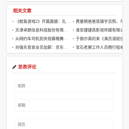
相关文章
《鱿鱼游戏2》开篇震撼：孔刘第一集就下线了，引全球观众热议
费曼晒爸爸吴镇宇丑照，与周润发袁咏仪自拍，自嘲“精神担当”
天津卓朗信息科技股份有限公司
淮安捷捷高影视传媒有限公司
从网约车司机到央视春晚舞台：草根宝石老舅的音乐逆袭之路
于佩尔真的来《演员请就位3》了，
刘强东官宣全员加薪：京东超2万名客服全员平均涨薪2个月
宝石老舅工作人员晒行程单辟谣：醉酒打架被拘系虚假传闻
发表评论