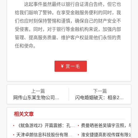
这起事件虽然最终以银行自证清白告终，但它也
给我们敲响了警钟。在享受金融服务便利的同时，我
们也应时刻保持警惕和谨慎，确保自己的财产安全不
受侵害。同时，对于银行等金融机构来说，加强内部
管理、提高服务质量、维护客户权益是他们永恒的责
任和使命。
赏一毛
上一篇
下一篇
网传山东某生物公司涉代孕丑闻，青岛卫健委迅速介入调查
闪电婚姻破灭：相亲2天领证，婚礼次日新娘神秘失踪
相关文章
《鱿鱼游戏2》开篇震撼：孔刘第一集就下线了，引全球观众热议
费曼晒爸爸吴镇宇丑照，与周润发袁咏仪自拍，自嘲“精神担当”
天津卓朗信息科技股份有限公司
淮安捷捷高影视传媒有限公司