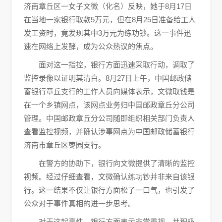
济南章丘区一女子文微（化名）反映，她于8月17日
在当地一家银行取款5万元，但在8月25日准备给工人
发工资时，竟发现其中3万元为练功钞。这一事件迅
速在网络上发酵，成为公众热议的焦点。
面对这一指控，银行方面迅速采取行动，调取了
监控录像以证明其清白。8月27日上午，中国邮政储
蓄银行章丘支行的工作人员向媒体表示，文微取钱是
在一个乡镇网点，该网点业务归中国邮政章丘分公司
管理。中国邮政章丘分公司随即组织相关部门负责人
查看监控视频，并确认涉事网点为中国邮政储蓄银行
济南市章丘区枣园支行。
在警方的协助下，银行向文微提供了清晰的监控
视频。经过仔细查看，文微确认练功钞并非来自该银
行。这一结果不仅让银行方面松了一口气，也引发了
公众对于事件真相的进一步思考。
对于这起事件，银行方面表示非常重视，并积极