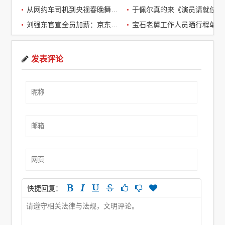
从网约车司机到央视春晚舞台：草根宝石老舅的音乐逆袭之路
于佩尔真的来《演员请就位3》了，
刘强东官宣全员加薪：京东超2万名客服全员平均涨薪2个月
宝石老舅工作人员晒行程单辟谣：醉酒打架被拘系虚假传闻
发表评论
快捷回复：