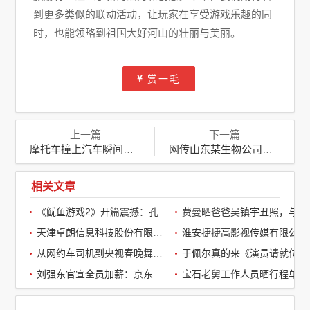
到更多类似的联动活动，让玩家在享受游戏乐趣的同
时，也能领略到祖国大好河山的壮丽与美丽。
赏一毛
上一篇
下一篇
摩托车撞上汽车瞬间起火，骑手不幸身亡，交通安全警钟再响
网传山东某生物公司涉代孕丑闻，青岛卫健委迅速介入调查
相关文章
《鱿鱼游戏2》开篇震撼：孔刘第一集就下线了，引全球观众热议
费曼晒爸爸吴镇宇丑照，与周润发袁咏仪自拍，自嘲“精神担当”
天津卓朗信息科技股份有限公司
淮安捷捷高影视传媒有限公司
从网约车司机到央视春晚舞台：草根宝石老舅的音乐逆袭之路
于佩尔真的来《演员请就位3》了，
刘强东官宣全员加薪：京东超2万名客服全员平均涨薪2个月
宝石老舅工作人员晒行程单辟谣：醉酒打架被拘系虚假传闻