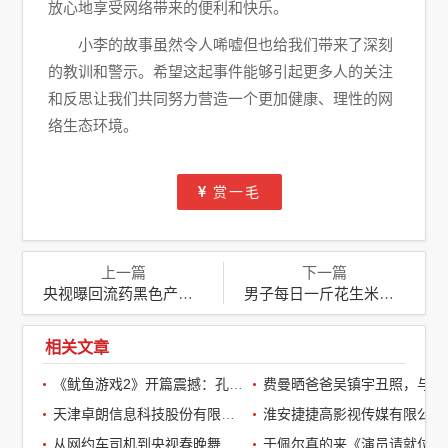
放心地享受网络带来的便利和快乐。
小李的故事虽然令人唏嘘但也给我们带来了深刻
的教训和警示。希望这起事件能够引起更多人的关注
和反思让我们共同努力营造一个更加健康、理性的网
络生态环境。
赏一毛
上一篇
下一篇
央视曝回流药黑色产业链，你的用药安全正被悄悄侵蚀
男子每日一斤花生米配可乐，终致脑梗死：饮食健康的警钟
相关文章
《鱿鱼游戏2》开篇震撼：孔刘第一集就下线了，引全球观众热议
费曼晒爸爸吴镇宇丑照，与周润发袁咏仪自拍，自嘲“精神担当”
天津卓朗信息科技股份有限公司
淮安捷捷高影视传媒有限公司
从网约车司机到央视春晚舞台：草根宝石老舅的音乐逆袭之路
于佩尔真的来《演员请就位3》了，