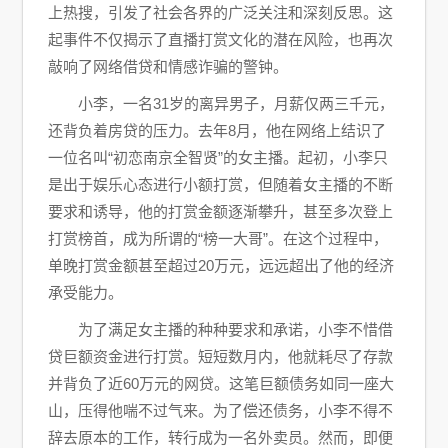
上热搜，引发了社会各界的广泛关注和深刻反思。这
起事件不仅揭示了直播打赏文化的潜在风险，也再次
敲响了网络借贷和情感诈骗的警钟。
小李，一名31岁的离异男子，月薪仅两三千元，
还背负着房贷的压力。去年8月，他在网络上结识了
一位名叫“初恋南京全智贤”的女主播。起初，小李只
是出于娱乐心态进行小额打赏，但随着女主播的不断
要求和诱导，他的打赏金额逐渐攀升，甚至多次登上
打赏榜首，成为所谓的“榜一大哥”。在这个过程中，
单晚打赏金额甚至超过20万元，远远超出了他的经济
承受能力。
为了满足女主播的种种要求和承诺，小李不惜借
贷巨额资金进行打赏。短短数月内，他就耗尽了存款
并背负了近60万元的网贷。这笔巨额债务如同一座大
山，压得他喘不过气来。为了偿还债务，小李不得不
辞去原本的工作，转行成为一名外卖员。然而，即便