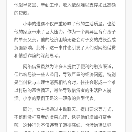
他起早贪黑、辛勤工作，收入依然难以支撑如此高额
的贷款。
小李的遭遇不仅严重影响了他的生活质量，也给
他的家庭带来了巨大压力。作为一个离异且育有孩子
的单亲父亲，他的经济困境无疑会对子女的成长造成
负面影响。此外，这一事件也引发了人们对网络借贷
和情感诈骗的深刻思考。
网络借贷虽然为许多人提供了便利的融资渠道，
但也容易被一些人滥用，导致严重的经济问题。特别
是当借贷与非理性消费相结合时，往往会形成一个难
以打破的恶性循环，最终导致借贷者的生活陷入崩
溃。小李的案例正是这一现象的典型代表。
同时，女主播通过主动聊天、提出要求等方式，
不断刺激打赏者的虚荣心理，诱导他们增加打赏金
额。这种行为不仅违背了道德底线，也涉嫌违法犯