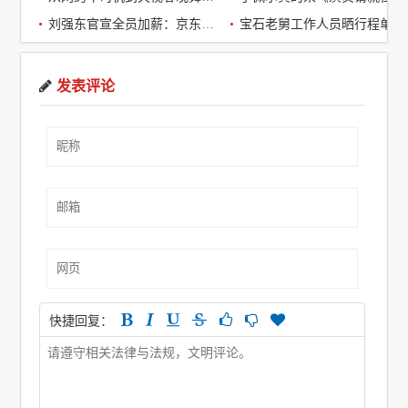
刘强东官宣全员加薪：京东超2万名客服全员平均涨薪2个月
宝石老舅工作人员晒行程单辟谣：醉酒打架被拘系虚假传闻
发表评论
快捷回复：