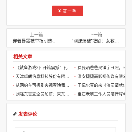
赏一毛
上一篇
下一篇
穿着暴露被举报引热议：杭州一超市老板娘发声维护穿衣自由
“网课爆破”悲剧：女教师不幸猝死，两名涉案者终被拘
相关文章
《鱿鱼游戏2》开篇震撼：孔刘第一集就下线了，引全球观众热议
费曼晒爸爸吴镇宇丑照，与周润发袁咏仪自拍，自嘲“精神担当”
天津卓朗信息科技股份有限公司
淮安捷捷高影视传媒有限公司
从网约车司机到央视春晚舞台：草根宝石老舅的音乐逆袭之路
于佩尔真的来《演员请就位3》了，
刘强东官宣全员加薪：京东超2万名客服全员平均涨薪2个月
宝石老舅工作人员晒行程单辟谣：醉酒打架被拘系虚假传闻
发表评论