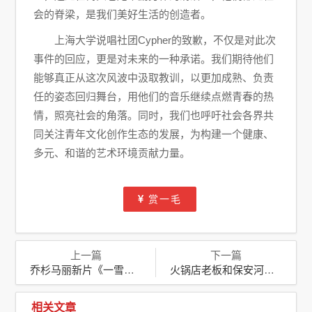
会的脊梁，是我们美好生活的创造者。
上海大学说唱社团Cypher的致歉，不仅是对此次
事件的回应，更是对未来的一种承诺。我们期待他们
能够真正从这次风波中汲取教训，以更加成熟、负责
任的姿态回归舞台，用他们的音乐继续点燃青春的热
情，照亮社会的角落。同时，我们也呼吁社会各界共
同关注青年文化创作生态的发展，为构建一个健康、
多元、和谐的艺术环境贡献力量。
赏一毛
上一篇
下一篇
乔杉马丽新片《一雪前耻》定档中秋，喜剧盛宴即将开启
火锅店老板和保安河中救3小孩，不幸遇难：社会正气永存
相关文章