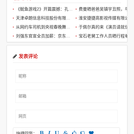
《鱿鱼游戏2》开篇震撼：孔刘第一集就下线了，引全球观众热议
费曼晒爸爸吴镇宇丑照，与周润发袁咏仪自拍，自嘲“精神担当”
天津卓朗信息科技股份有限公司
淮安捷捷高影视传媒有限公司
从网约车司机到央视春晚舞台：草根宝石老舅的音乐逆袭之路
于佩尔真的来《演员请就位3》了，
刘强东官宣全员加薪：京东超2万名客服全员平均涨薪2个月
宝石老舅工作人员晒行程单辟谣：醉酒打架被拘系虚假传闻
发表评论
快捷回复：