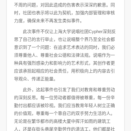
不周的问题，对因此造成的伤害表示深深的歉意。同
时，社团也表示将以此为契机，加强内部管理和审核
力度，确保未来不再发生类似事件。
此次事件不仅让上海大学说唱社团Cypher深刻反
思了自己的言行举止，也让说唱整个界乃至全社会都
意识到了一个问题：在追求艺术表达的同时，我们必
须尊重他人、尊重社会公德和法律法规。说唱作为一
种具有强烈感染力和影响力的艺术形式，其创作者更
应该承担起相应的社会责任，用积极向上的内容去引
导观众、传递正能量。
此外，这起事件也引发了我们对教育和尊重劳动
的深刻反思。每一位劳动者都值得被尊重，每一份辛
勤付出都应该被珍视。我们应当教育年轻人树立正确
的价值观，尊重每一个靠自己的双手努力生活的人。
无论是在繁华都市的高楼大厦中挥汗如雨的建筑工
人，还是在街头巷尾辛勤劳作的清洁工，他们都是社