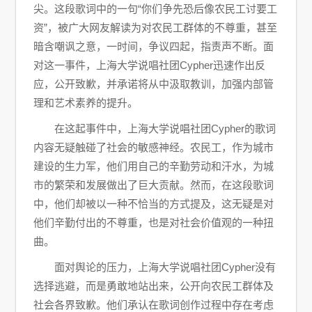
尖。这段歌词中的一句“你们争先恐后像农民工讨要工
资”，被广大网友解读为对农民工群体的不尊重，甚至
暗含嘲讽之意，一时间，争议四起，指责声不断。面
对这一事件，上海大学说唱社团Cypher迅速作出反
应，公开致歉，并承诺将从中汲取教训，加强内部管
理和艺术素养的提升。
在这起事件中，上海大学说唱社团Cypher的歌词
内容无疑触碰了社会的敏感神经。农民工，作为城市
建设的生力军，他们用自己的辛勤劳动和汗水，为城
市的繁荣和发展做出了巨大贡献。然而，在这段歌词
中，他们却被以一种不恰当的方式提及，这无疑是对
他们辛勤付出的不尊重，也是对社会价值观的一种扭
曲。
面对舆论的压力，上海大学说唱社团Cypher没有
选择逃避，而是勇敢地站出来，公开向农民工群体及
社会各界致歉。他们承认在歌词创作过程中存在考虑