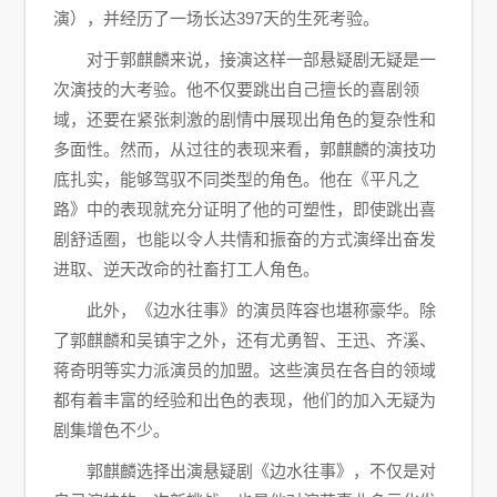
演），并经历了一场长达397天的生死考验。
对于郭麒麟来说，接演这样一部悬疑剧无疑是一
次演技的大考验。他不仅要跳出自己擅长的喜剧领
域，还要在紧张刺激的剧情中展现出角色的复杂性和
多面性。然而，从过往的表现来看，郭麒麟的演技功
底扎实，能够驾驭不同类型的角色。他在《平凡之
路》中的表现就充分证明了他的可塑性，即使跳出喜
剧舒适圈，也能以令人共情和振奋的方式演绎出奋发
进取、逆天改命的社畜打工人角色。
此外，《边水往事》的演员阵容也堪称豪华。除
了郭麒麟和吴镇宇之外，还有尤勇智、王迅、齐溪、
蒋奇明等实力派演员的加盟。这些演员在各自的领域
都有着丰富的经验和出色的表现，他们的加入无疑为
剧集增色不少。
郭麒麟选择出演悬疑剧《边水往事》，不仅是对