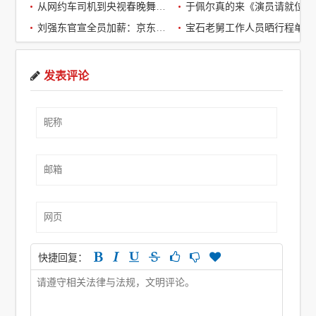
从网约车司机到央视春晚舞台：草根宝石老舅的音乐逆袭之路
于佩尔真的来《演员请就位3》了，
刘强东官宣全员加薪：京东超2万名客服全员平均涨薪2个月
宝石老舅工作人员晒行程单辟谣：醉酒打架被拘系虚假传闻
发表评论
快捷回复：