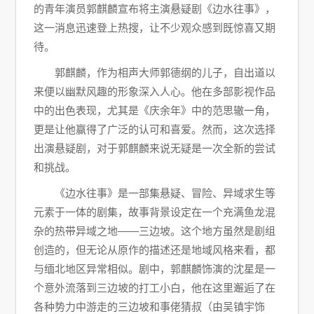
的青年演员郭麒麟宣布将主演悬疑剧《边水往事》，
这一消息迅速登上热搜，让不少观众感到既惊喜又期
待。
郭麒麟，作为相声大师郭德纲的儿子，自出道以
来便以幽默风趣的形象深入人心。他在多部影视作品
中的出色表现，尤其是《庆余年》中的范思辙一角，
更是让他赢得了广泛的认可和喜爱。然而，这次选择
出演悬疑剧，对于郭麒麟来说无疑是一次全新的尝试
和挑战。
《边水往事》是一部集悬疑、冒险、异域求生等
元素于一体的剧集，故事背景设定在一个充满鱼龙混
杂的热带异域之地——三边坡。这个地方虽然是剧组
创造的，但无论从原作的描述还是地域风格来看，都
与缅北地区异常相似。剧中，郭麒麟饰演的沈星是一
个意外流落到三边坡的打工小白，他在这里邂逅了在
各种势力中游走的三边坡和事佬猜叔（由吴镇宇饰