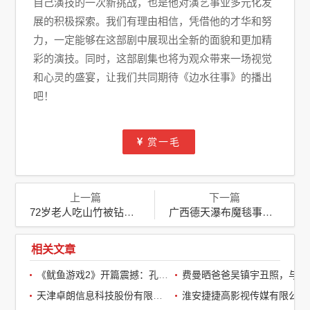
自己演技的一次新挑战，也是他对演艺事业多元化发
展的积极探索。我们有理由相信，凭借他的才华和努
力，一定能够在这部剧中展现出全新的面貌和更加精
彩的演技。同时，这部剧集也将为观众带来一场视觉
和心灵的盛宴，让我们共同期待《边水往事》的播出
吧！
赏一毛
上一篇
下一篇
72岁老人吃山竹被钻出的蝎子咬伤：一场意外的惊魂
广西德天瀑布魔毯事故致1死60伤，涉事责任人已被依法控制
相关文章
《鱿鱼游戏2》开篇震撼：孔刘第一集就下线了，引全球观众热议
费曼晒爸爸吴镇宇丑照，与周润发袁咏仪自拍，自嘲“精神担当”
天津卓朗信息科技股份有限公司
淮安捷捷高影视传媒有限公司