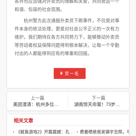
各界也应加强对外卖员的理解和关爱，共同营造一个
和谐、包容的社会氛围。
杭州警方此次通报外卖员下跪事件，不仅是对事
件本身的依法处理，更是对社会公平正义的一次有力
维护。我们期待在各方共同努力下，能够推动外卖员
等劳动者权益保障问题得到根本解决，让每一个辛勤
付出的人都能得到应有的尊重和回报。
赏一毛
上一篇
下一篇
美团澄清：杭州多位外卖骑手被封号传闻不实，坚决维护骑手权益
湖南惊天命案！73岁老汉成逃犯，警方悬赏缉拿引全城轰动
相关文章
《鱿鱼游戏2》开篇震撼：孔刘第一集就下线了，引全球观众热议
费曼晒爸爸吴镇宇丑照，与周润发袁咏仪自拍，自嘲“精神担当”