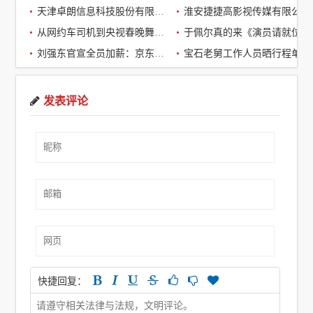
天津卓朗信息科技股份有限公司
淮安捷捷高影视传媒有限公司
从网约车司机到央视春晚舞台：草根宝石老舅的音乐逆袭之路
于佩尔真的来《演员请就位3》了，
刘强东官宣全员加薪：京东超2万名客服全员平均涨薪2个月
宝石老舅工作人员晒行程单辟谣：醉酒打架被拘系虚假传闻
发表评论
快捷回复：