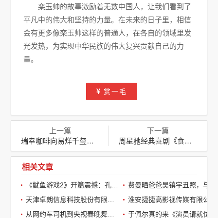
栾玉帅的故事激励着无数中国人，让我们看到了
平凡中的伟大和坚持的力量。在未来的日子里，相信
会有更多像栾玉帅这样的普通人，在各自的领域里发
光发热，为实现中华民族的伟大复兴贡献自己的力
量。
赏一毛
上一篇
下一篇
瑞幸咖啡向易烊千玺道歉：品牌与偶像间的理解与尊重
周星驰经典喜剧《食神》定档内地，笑口常开，东山再起
相关文章
《鱿鱼游戏2》开篇震撼：孔刘第一集就下线了，引全球观众热议
费曼晒爸爸吴镇宇丑照，与周润发袁咏仪自拍，自嘲“精神担当”
天津卓朗信息科技股份有限公司
淮安捷捷高影视传媒有限公司
从网约车司机到央视春晚舞台：草根宝石老舅的音乐逆袭之路
于佩尔真的来《演员请就位3》了，