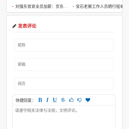
刘强东官宣全员加薪：京东超2万名客服全员平均涨薪2个月
宝石老舅工作人员晒行程单辟谣：醉酒打架被拘系虚假传闻
发表评论
快捷回复：