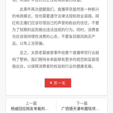
此事件再次提醒我们，直播带货虽然是一种新兴
的电商模式，但也需要遵守法律法规和商业道德。网
红和主播们应该珍惜自己的声誉和粉丝的信任，不要
为了短期利益而做出违法违规的行为。同时，消费者
也应该保持理性消费的心态，不要盲目跟风购买产
品，以免上当受骗。
总之，太原老葛被查事件给整个直播带货行业敲
响了警钟。我们期待未来能够有更多的规范和监管措
施出台，以保障消费者的权益和行业的健康发展。
赏一毛
上一篇
下一篇
杨威回应网友考裁判证呼吁：家庭与梦想并重，展现人生多面
广西德天瀑布魔毯项目突发故障：1死60伤，景区安全再敲警钟