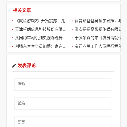
相关文章
《鱿鱼游戏2》开篇震撼：孔刘第一集就下线了，引全球观众热议
费曼晒爸爸吴镇宇丑照，与周润发袁咏仪自拍，自嘲“精神担当”
天津卓朗信息科技股份有限公司
淮安捷捷高影视传媒有限公司
从网约车司机到央视春晚舞台：草根宝石老舅的音乐逆袭之路
于佩尔真的来《演员请就位3》了，
刘强东官宣全员加薪：京东超2万名客服全员平均涨薪2个月
宝石老舅工作人员晒行程单辟谣：醉酒打架被拘系虚假传闻
发表评论