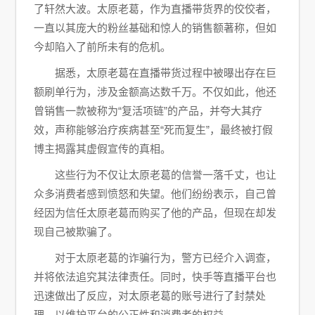
了轩然大波。太原老葛，作为直播带货界的佼佼者，
一直以其庞大的粉丝基础和惊人的销售额著称，但如
今却陷入了前所未有的危机。
据悉，太原老葛在直播带货过程中被曝出存在巨
额刷单行为，涉及金额高达数千万。不仅如此，他还
曾销售一款被称为“复活项链”的产品，并夸大其疗
效，声称能够治疗疾病甚至“死而复生”，最终被打假
博主揭露其虚假宣传的真相。
这些行为不仅让太原老葛的信誉一落千丈，也让
众多消费者感到愤怒和失望。他们纷纷表示，自己曾
经因为信任太原老葛而购买了他的产品，但现在却发
现自己被欺骗了。
对于太原老葛的诈骗行为，警方已经介入调查，
并将依法追究其法律责任。同时，快手等直播平台也
迅速做出了反应，对太原老葛的账号进行了封禁处
理，以维护平台的公正性和消费者的权益。