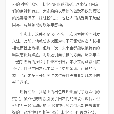
外的“撞脸”话题。宋小宝的幽默回应迅速赢得了网友
们的点赞和转发，大家纷纷表示他的幽默不仅为紧张
的比赛增添了一抹轻松气息，也让人们感受到了跨越
国界、跨越领域的欢乐与感动。
事实上，这并不是宋小宝第一次因为撞脸而引发
关注。此前，他就曾多次因为与不同领域的名人长相
相似而登上热搜。但每一次，宋小宝都能以他特有的
幽默感化解尴尬，将话题引向积极的方向。这次与举
重选手巴鲁的撞脸事件也不例外，宋小宝的幽默回应
不仅让自己在网友心中留下了更加亲切、可爱的形
象，也让更多人开始关注这位来自巴布亚新几内亚的
举重选手。
巴鲁在举重赛场上的出色表现也赢得了观众们的
赞赏。虽然他的外貌引发了网友们的热议和调侃，但
他作为一名运动员的专业精神和努力付出却是毋庸置
疑的。这场“撞脸”事件不仅让宋小宝与巴鲁意外“结