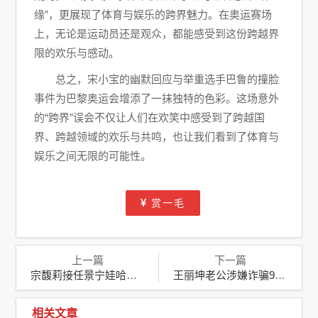
缘”，更展现了体育与娱乐的跨界魅力。在奥运赛场
上，无论是运动员还是观众，都能感受到这份跨越界
限的欢乐与感动。
总之，宋小宝的幽默回应与举重选手巴鲁的撞脸
事件为巴黎奥运会增添了一抹独特的色彩。这场意外
的“跨界”误会不仅让人们在欢笑中感受到了跨越国
界、跨越领域的欢乐与共鸣，也让我们看到了体育与
娱乐之间无限的可能性。
赏一毛
上一篇
下一篇
宗馥莉接任景宁娃哈哈饮料公司执行董事：承父业，启新程
王丽坤老公涉嫌诈骗9亿购房款，引发社会广泛关注
相关文章