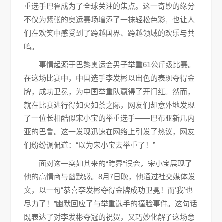
重选手巴鲁成为了全球关注的焦点。这一奇妙的缘分
不仅为紧张的奥运赛场增添了一抹轻松色彩，也让人
们在欢笑中感受到了跨越国界、跨越领域的欢乐与共
鸣。
事情起源于巴黎奥运会男子举重61公斤级比赛。
在这场比赛中，中国选手李发彬以出色的表现夺得金
牌，成功卫冕，为中国举重队赢得了开门红。然而，
就在比赛进行得如火如荼之际，网友们却意外地发现
了一位长相酷似宋小宝的举重选手——巴布亚新几内
亚的巴鲁。这一发现迅速在网络上引发了热议，网友
们纷纷调侃道：“以为宋小宝去举重了！”
面对这一突如其来的“跨界”误会，宋小宝展现了
他的高情商与幽默感。8月7日晚，他通过社交媒体发
文，以一句“恭喜李发彬夺得金牌成功卫冕！而‘我’也
尽力了！”幽默回应了与举重选手的撞脸事件。这句话
既表达了对李发彬夺冠的祝贺，又巧妙化解了这场意