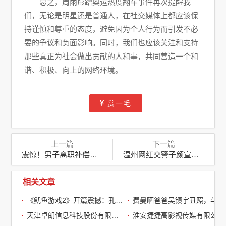
总之，周雨彤蹭奥运热度翻车事件再次提醒我
们，无论是明星还是普通人，在社交媒体上都应该保
持谨慎和尊重的态度，避免因为个人行为而引发不必
要的争议和负面影响。同时，我们也应该关注和支持
那些真正为社会做出贡献的人和事，共同营造一个和
谐、积极、向上的网络环境。
赏一毛
上一篇
下一篇
震惊！男子离职补偿谈崩，竟对自己下手，背后真相令人唏嘘
温州网红交警子颜宣布辞职！五年坚守后，她将何去何从
相关文章
《鱿鱼游戏2》开篇震撼：孔刘第一集就下线了，引全球观众热议
费曼晒爸爸吴镇宇丑照，与周润发袁咏仪自拍，自嘲“精神担当”
天津卓朗信息科技股份有限公司
淮安捷捷高影视传媒有限公司