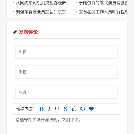
从网约车司机到央视春晚舞台：草根宝石老舅的音乐逆袭之路
于佩尔真的来《演员请就位3》了，
刘强东官宣全员加薪：京东超2万名客服全员平均涨薪2个月
宝石老舅工作人员晒行程单辟谣：醉酒打架被拘系虚假传闻
发表评论
快捷回复：