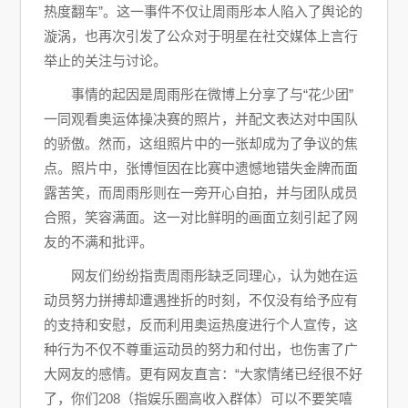
热度翻车”。这一事件不仅让周雨彤本人陷入了舆论的
漩涡，也再次引发了公众对于明星在社交媒体上言行
举止的关注与讨论。
事情的起因是周雨彤在微博上分享了与“花少团”
一同观看奥运体操决赛的照片，并配文表达对中国队
的骄傲。然而，这组照片中的一张却成为了争议的焦
点。照片中，张博恒因在比赛中遗憾地错失金牌而面
露苦笑，而周雨彤则在一旁开心自拍，并与团队成员
合照，笑容满面。这一对比鲜明的画面立刻引起了网
友的不满和批评。
网友们纷纷指责周雨彤缺乏同理心，认为她在运
动员努力拼搏却遭遇挫折的时刻，不仅没有给予应有
的支持和安慰，反而利用奥运热度进行个人宣传，这
种行为不仅不尊重运动员的努力和付出，也伤害了广
大网友的感情。更有网友直言：“大家情绪已经很不好
了，你们208（指娱乐圈高收入群体）可以不要笑嘻