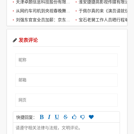
天津卓朗信息科技股份有限公司
淮安捷捷高影视传媒有限公司
从网约车司机到央视春晚舞台：草根宝石老舅的音乐逆袭之路
于佩尔真的来《演员请就位3》了，
刘强东官宣全员加薪：京东超2万名客服全员平均涨薪2个月
宝石老舅工作人员晒行程单辟谣：醉酒打架被拘系虚假传闻
发表评论
快捷回复：