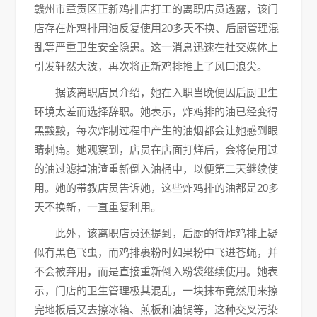
赣州市章贡区正新鸡排店打工的离职店员透露，该门
店存在炸鸡排用油反复使用20多天不换、后厨管理混
乱等严重卫生安全隐患。这一消息迅速在社交媒体上
引发轩然大波，再次将正新鸡排推上了风口浪尖。
据该离职店员介绍，她在入职当晚便因后厨卫生
环境太差而选择辞职。她表示，炸鸡排的油已经变得
黑黢黢，每次炸制过程中产生的油烟都会让她感到眼
睛刺痛。她观察到，店员在店面打烊后，会将使用过
的油过滤掉油渣重新倒入油桶中，以便第二天继续使
用。她的带教店员告诉她，这些炸鸡排的油都是20多
天不换新，一直重复利用。
此外，该离职店员还提到，后厨的待炸鸡排上疑
似有黑色飞虫，而鸡排裹粉时如果粉中飞进苍蝇，并
不会被弃用，而是直接重新倒入粉袋继续使用。她表
示，门店的卫生管理极其混乱，一块抹布竟然用来擦
完地板后又去擦冰箱、煎板和油锅等，这种交叉污染