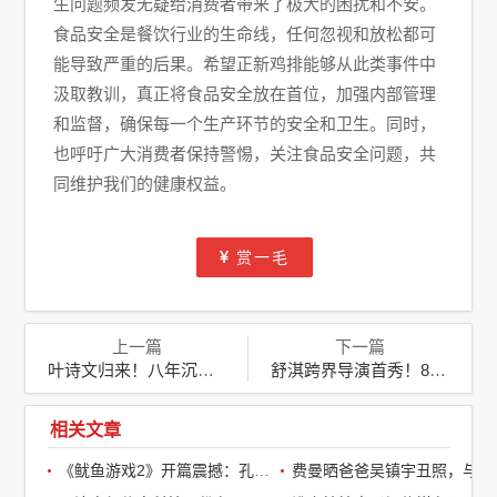
生问题频发无疑给消费者带来了极大的困扰和不安。
食品安全是餐饮行业的生命线，任何忽视和放松都可
能导致严重的后果。希望正新鸡排能够从此类事件中
汲取教训，真正将食品安全放在首位，加强内部管理
和监督，确保每一个生产环节的安全和卫生。同时，
也呼吁广大消费者保持警惕，关注食品安全问题，共
同维护我们的健康权益。
赏一毛
上一篇
下一篇
叶诗文归来！八年沉寂后，奥运赛场再现“水中飞鱼”风采
舒淇跨界导演首秀！8月3日震撼开机，首部执导电影引爆期待
相关文章
《鱿鱼游戏2》开篇震撼：孔刘第一集就下线了，引全球观众热议
费曼晒爸爸吴镇宇丑照，与周润发袁咏仪自拍，自嘲“精神担当”