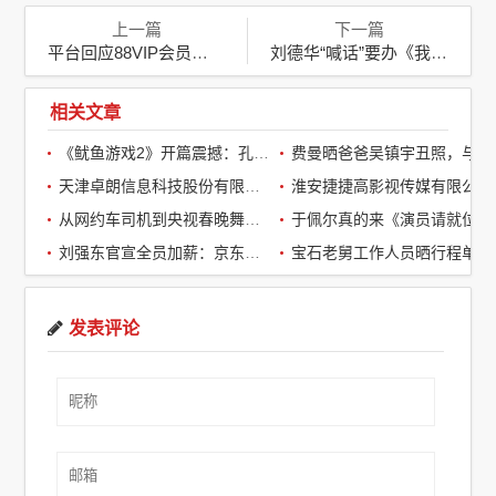
上一篇
下一篇
平台回应88VIP会员购物更贵：揭开会员经济背后的争议
刘德华“喊话”要办《我是歌手》：天王出手，华语乐坛迎新变革
相关文章
《鱿鱼游戏2》开篇震撼：孔刘第一集就下线了，引全球观众热议
费曼晒爸爸吴镇宇丑照，与周润发袁咏仪自拍，自嘲“精神担当”
天津卓朗信息科技股份有限公司
淮安捷捷高影视传媒有限公司
从网约车司机到央视春晚舞台：草根宝石老舅的音乐逆袭之路
于佩尔真的来《演员请就位3》了，
刘强东官宣全员加薪：京东超2万名客服全员平均涨薪2个月
宝石老舅工作人员晒行程单辟谣：醉酒打架被拘系虚假传闻
发表评论