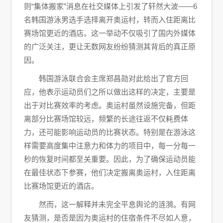
则“集体搬家”消息在社交媒体上引发了轩然大波——6
名韩国游泳男选手选择离开奥运村，转而入住距离比
赛场馆更近的酒店。这一举动不仅吸引了国内外媒体
的广泛关注，更让无数网友纷纷猜测其背后的真正原
因。
韩国游泳联合会主席郑昌勋对此给出了官方回
应，他表示运动员们之所以做出这样的决定，主要是
出于对比赛效率的考虑。奥运村虽然设施完备，但距
离部分比赛场馆较远，频繁的长途往返不仅耗费体
力，还可能影响运动员的比赛状态。特别是在游泳这
样需要高度集中注意力和体力的项目中，每一分每一
秒的恢复时间都至关重要。因此，为了确保运动员能
在最佳状态下参赛，他们决定搬离奥运村，入住距离
比赛场馆更近的酒店。
然而，这一解释并未完全平息舆论的涟漪。有网
友猜测，是否是因为奥运村的住宿条件不尽如人意，