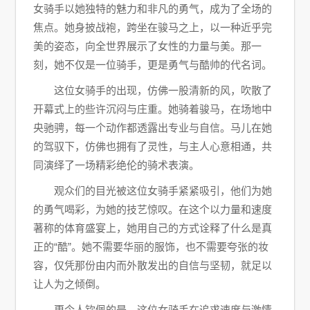
女骑手以她独特的魅力和非凡的勇气，成为了全场的
焦点。她身披战袍，跨坐在骏马之上，以一种近乎完
美的姿态，向全世界展示了女性的力量与美。那一
刻，她不仅是一位骑手，更是勇气与酷帅的代名词。
这位女骑手的出现，仿佛一股清新的风，吹散了
开幕式上的些许沉闷与庄重。她骑着骏马，在场地中
央驰骋，每一个动作都透露出专业与自信。马儿在她
的驾驭下，仿佛也拥有了灵性，与主人心意相通，共
同演绎了一场精彩绝伦的骑术表演。
观众们的目光被这位女骑手紧紧吸引，他们为她
的勇气喝彩，为她的技艺惊叹。在这个以力量和速度
著称的体育盛宴上，她用自己的方式诠释了什么是真
正的“酷”。她不需要华丽的服饰，也不需要夸张的妆
容，仅凭那份由内而外散发出的自信与坚韧，就足以
让人为之倾倒。
更令人钦佩的是，这位女骑手在追求速度与激情