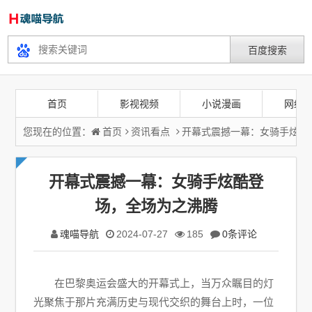
首页
影视视频
小说漫画
网络
您现在的位置：
首页
资讯看点
开幕式震撼一幕：女骑手炫酷
开幕式震撼一幕：女骑手炫酷登
场，全场为之沸腾
魂喵导航
2024-07-27
185
0条评论
在巴黎奥运会盛大的开幕式上，当万众瞩目的灯
光聚焦于那片充满历史与现代交织的舞台上时，一位