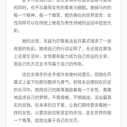
的同时，也不忘展现女性的柔美与细腻。她骑马时的
每一个眼神、每一个微笑，都仿佛在向世界宣告：女
性同样可以在传统上被视为男性领域的运动中绽放光
彩。
她的出现，无疑为巴黎奥运会开幕式增添了一抹
亮丽的色彩。她用自己的行动证明了，无论是在赛场
上还是生活中，女性都有能力成为自己命运的主宰，
用自己的方式去书写属于自己的传奇。
这位女骑手的名字或许会被时间遗忘，但她在开
幕式上留下的那份酷帅与勇气，却将永远镌刻在历史
的长河中。她用自己的故事激励着每一个女性，勇敢
地追求自己的梦想，不畏艰难，不惧挑战，活出最真
实的自我。在未来的日子里，让我们期待更多像她一
样的女性，以更加自信和坚定的步伐，走在世界的每
一个角落，绽放出属于自己的光芒。