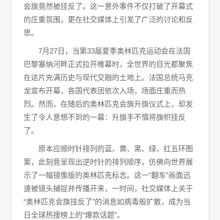
会旗竟然被挂反了。这一意外事件不仅打破了开幕式
的庄重氛围，更在社交媒体上引发了广泛的讨论和反
思。
7月27日，当第33届夏季奥林匹克运动会在法国
巴黎塞纳河畔正式拉开帷幕时，全世界的目光都聚焦
在这片充满历史与现代交融的土地上。法国总统马克
龙宣布开幕，各国代表团依次入场，场面庄重而热
烈。然而，在随后的奥林匹克会旗升旗仪式上，却发
生了令人意想不到的一幕：升旗手不慎将旗帜挂反
了。
原本应顺时针排列的蓝、黄、黑、绿、红五环图
案，此刻竟呈现出逆时针的排列顺序，仿佛向世界展
示了一幅镜像版的奥林匹克标志。这一“翻车”画面迅
速被镜头捕捉并传播开来，一时间，社交媒体上关于
“奥林匹克会旗挂反了”的消息如病毒般扩散，成为当
日全球热搜榜上的“爆款话题”。