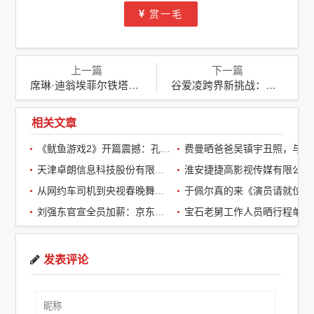
赏一毛
上一篇
下一篇
席琳·迪翁埃菲尔铁塔下献唱：奥运开幕式上的璀璨回归
谷爱凌跨界新挑战：宣布参加巴黎奥运会马拉松大众赛道
相关文章
《鱿鱼游戏2》开篇震撼：孔刘第一集就下线了，引全球观众热议
费曼晒爸爸吴镇宇丑照，与周润发袁咏仪自拍，自嘲“精神担当”
天津卓朗信息科技股份有限公司
淮安捷捷高影视传媒有限公司
从网约车司机到央视春晚舞台：草根宝石老舅的音乐逆袭之路
于佩尔真的来《演员请就位3》了，
刘强东官宣全员加薪：京东超2万名客服全员平均涨薪2个月
宝石老舅工作人员晒行程单辟谣：醉酒打架被拘系虚假传闻
发表评论