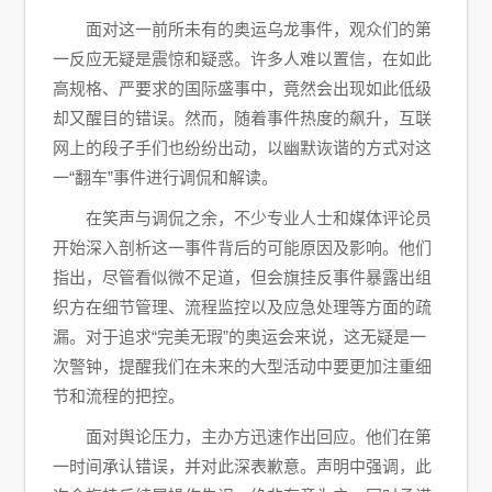
面对这一前所未有的奥运乌龙事件，观众们的第
一反应无疑是震惊和疑惑。许多人难以置信，在如此
高规格、严要求的国际盛事中，竟然会出现如此低级
却又醒目的错误。然而，随着事件热度的飙升，互联
网上的段子手们也纷纷出动，以幽默诙谐的方式对这
一“翻车”事件进行调侃和解读。
在笑声与调侃之余，不少专业人士和媒体评论员
开始深入剖析这一事件背后的可能原因及影响。他们
指出，尽管看似微不足道，但会旗挂反事件暴露出组
织方在细节管理、流程监控以及应急处理等方面的疏
漏。对于追求“完美无瑕”的奥运会来说，这无疑是一
次警钟，提醒我们在未来的大型活动中要更加注重细
节和流程的把控。
面对舆论压力，主办方迅速作出回应。他们在第
一时间承认错误，并对此深表歉意。声明中强调，此