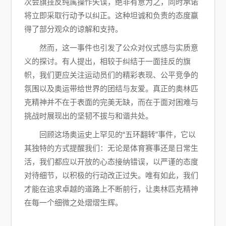
次会旗挂反纯属操作失误，绝非有意为之，同时承诺
将立即采取行动予以纠正。这种坦诚和负责的态度赢
得了部分观众的谅解和支持。
然而，这一事件也引发了公众对仪式感与实质意
义的探讨。有人提出，相较于纠结于一面挂反的旗
帜，我们更应关注运动员们的精彩表现、公平竞争的
氛围以及奥运带给世界的团结与友爱。真正的奥林匹
克精神并不在于表面的完美无缺，而在于面对困难与
挑战时展现出的坚韧不拔与和谐共处。
回顾这场奥运史上罕见的“五环翻转”事件，它以
其独特的方式提醒我们：无论是体育赛事还是日常生
活，我们都应以开放的心态接纳错误，以严谨的态度
对待细节，以积极的行动改正过失。唯有如此，我们
才能在追求卓越的道路上不断前行，让奥林匹克精神
在每一个细微之处熠熠生辉。