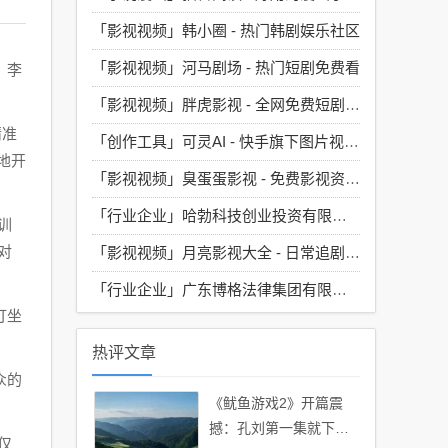
「影视视频」
韩小圈 - 热门韩剧娱乐社区
「影视视频」
河马剧场 - 热门短剧免费看
，李
「影视视频」
胖虎影视 - 全网免费短剧大全
精准
「创作工具」
可灵AI - 快手旗下图片视频生成工具
地开
「影视视频」
臭蛋蛋影视 - 免费影视资源汇聚地
「行业企业」
哈勃科技创业投资有限公司
训
对
「影视视频」
月亮影视大全 - 日常追剧必备的神器
「行业企业」
广东博格法律集团有限公司
打坐
热评文章
众的
《鱿鱼游戏2》开篇震
撼：孔刘第一集就下线
仅