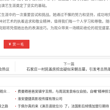
的演艺生涯奠定了坚实的基础。
演艺生涯中的一次重要尝试和挑战。她通过不懈的努力和坚持，成功地
种对艺术的执着追求和敬业精神，值得我们每一个人学习和尊敬。随
宛妲将凭借她出色的表演技巧，为观众带来一场精彩绝伦的视觉盛宴
赏一毛
下一篇
会热议
石家庄一村民盖房挖出疑似宋朝古墓，引发考古热
《鱿鱼游戏2》开篇震撼：孔刘第一集就下线了，引全球观众热议
费曼晒爸爸吴镇宇丑照，与周润发袁咏仪自拍，自嘲“精神担当
淮安捷捷高影视传媒有限公司
袭之路
于佩尔真的来《演员请就位3》了，法国影后倾情加盟引期待