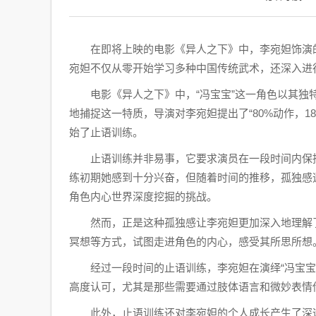
在即将上映的电影《异人之下》中，李宛妲饰演
宛妲不仅从零开始学习多种中国传统武术，还深入进
电影《异人之下》中，“冯宝宝”这一角色以其独
地捕捉这一特质，导演对李宛妲提出了“80%动作，1
始了止语训练。
止语训练并非易事，它要求演员在一段时间内保
练初期她感到十分兴奋，但随着时间的推移，孤独感
角色内心世界深度挖掘的挑战。
然而，正是这种孤独感让李宛妲更加深入地理解
冥想等方式，试图走进角色的内心，感受其所思所想
经过一段时间的止语训练，李宛妲在演绎“冯宝
高度认可，尤其是那些需要通过肢体语言和微妙表情
此外，止语训练还对李宛妲的个人成长产生了深