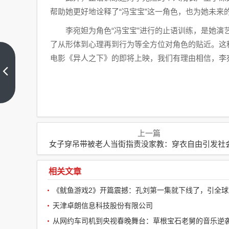
帮助她更好地诠释了“冯宝宝”这一角色，也为她未来
李宛妲为角色“冯宝宝”进行的止语训练，是她
了从形体到心理再到行为等全方位对角色的贴近。这
电影《异人之下》的即将上映，我们有理由相信，李
女子
穿吊
带被
上一
老人
篇
当街
指责
没家
上一篇
教：
穿衣
女子穿吊带被老人当街指责没家教：穿衣自由引发社
自由
引发
相关文章
社会
热议
天津卓朗信息科技股份有限公司
从网约车司机到央视春晚舞台：草根宝石老舅的音乐逆