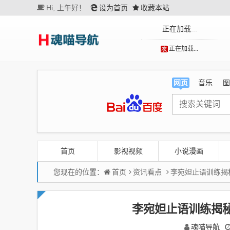
Hi,
上午好！
设为首页
收藏本站
正在加载...
正在加载...
网页
音乐
图
首页
影视视频
小说漫画
您现在的位置：
首页
资讯看点
李宛妲止语训练揭
李宛妲止语训练揭
魂喵导航