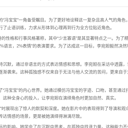
的“冯宝宝”一角备受瞩目。为了更好地诠释这一复杂且高人气的角色
行了止语训练，力求从形体到心理再到行为全方位贴近角色。
特的性格和行事风格著称，其中“少言寡语”是其显著特点之一。为了
8%语言，2%表情”的表演要求。为了达成这一目标，李宛妲毅然决然
持沉默，通过非语言的方式表达情感和思想。李宛妲在采访中透露，
逐渐袭来。这种孤独感不仅来自于无法与他人交流的苦闷，更来自于
了“冯宝宝”的内心世界。她通过模仿冯宝宝的字迹、口吻，甚至通过
。这种全身心的投入，让李宛妲在演绎角色时更加自然、真实。
宝”时展现出了惊人的默契和深度。她在影片中的表现得到了导演和观
传达情感的场景，更是被她演绎得淋漓尽致。
远的影响。她学会了在沉默中思考，在孤独中找寻力量。这种能力不