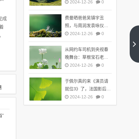
了，引全球观众热议
2024-12-26
0
费曼晒爸爸吴镇宇丑
完成
照，与周润发袁咏仪自
着
拍，自嘲“精神担当”
2024-12-26
0
。
石家
庄一
从网约车司机到央视春
村民
下一
盖房
晚舞台：草根宝石老舅
篇
挖出
的音乐逆袭之路
2024-12-26
0
疑似
宋朝
于佩尔真的来《演员请
古
潮
墓，
就位3》了，法国影后倾
引发
情加盟引期待
2024-12-26
0
考古
热潮
”