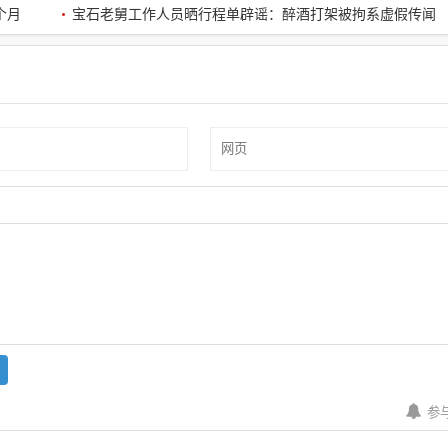
个月
宝石老舅工作人员晒行程单辟谣：醉酒打架被拘系虚假传闻
参