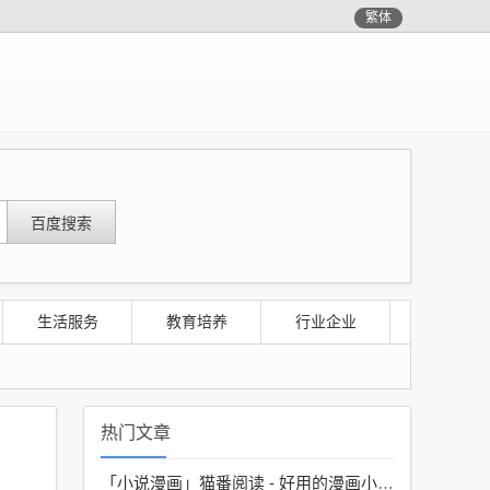
繁体
生活服务
教育培养
行业企业
热门文章
「小说漫画」
猫番阅读 - 好用的漫画小说神器