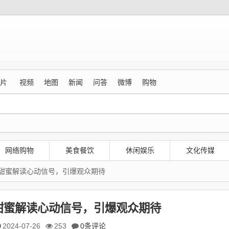
片
视频
地图
新闻
问答
微博
购物
网络购物
美食餐饮
休闲娱乐
文化传媒
甜蜜解读心动信号，引爆观众期待
甜蜜解读心动信号，引爆观众期待
2024-07-26
253
0条评论