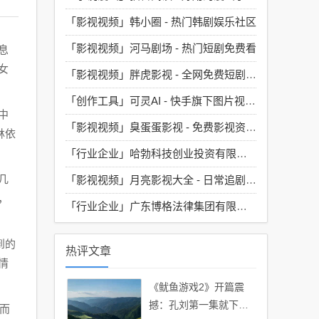
「影视视频」
韩小圈 - 热门韩剧娱乐社区
「影视视频」
河马剧场 - 热门短剧免费看
息
女
「影视视频」
胖虎影视 - 全网免费短剧大全
「创作工具」
可灵AI - 快手旗下图片视频生成工具
中
「影视视频」
臭蛋蛋影视 - 免费影视资源汇聚地
林依
「行业企业」
哈勃科技创业投资有限公司
几
「影视视频」
月亮影视大全 - 日常追剧必备的神器
，
「行业企业」
广东博格法律集团有限公司
到的
热评文章
情
《鱿鱼游戏2》开篇震
撼：孔刘第一集就下线
而