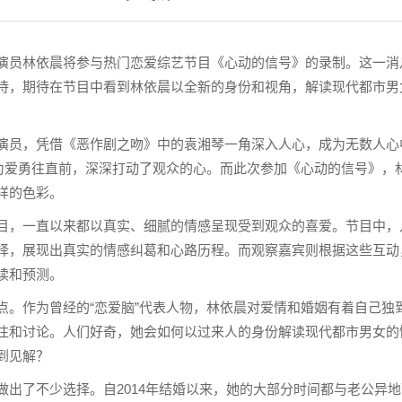
演员林依晨将参与热门恋爱综艺节目《心动的信号》的录制。这一消
待，期待在节目中看到林依晨以全新的身份和视角，解读现代都市男
演员，凭借《恶作剧之吻》中的袁湘琴一角深入人心，成为无数人心
、为爱勇往直前，深深打动了观众的心。而此次参加《心动的信号》，
样的色彩。
目，一直以来都以真实、细腻的情感呈现受到观众的喜爱。节目中，
择，展现出真实的情感纠葛和心路历程。而观察嘉宾则根据这些互动
读和预测。
点。作为曾经的“恋爱脑”代表人物，林依晨对爱情和婚姻有着自己独
注和讨论。人们好奇，她会如何以过来人的身份解读现代都市男女的
到见解？
出了不少选择。自2014年结婚以来，她的大部分时间都与老公异地