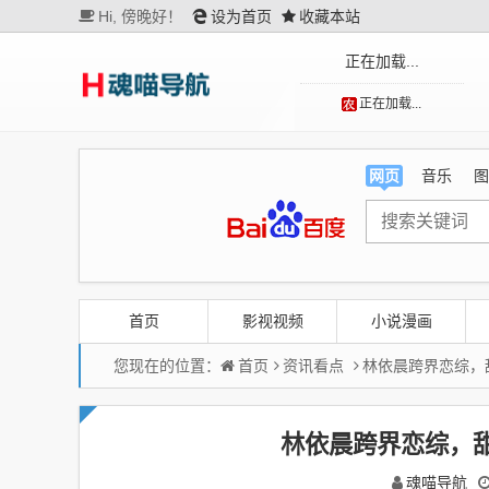
Hi,
傍晚好！
设为首页
收藏本站
正在加载...
正在加载...
网页
音乐
图
首页
影视视频
小说漫画
您现在的位置：
首页
资讯看点
林依晨跨界恋综，
林依晨跨界恋综，
魂喵导航