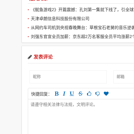
天津卓朗信息科技股份有限公司
从网约车司机到央视春晚舞台：草根宝石老舅的音乐逆
刘强东官宣全员加薪：京东超2万名客服全员平均涨薪2
发表评论
快捷回复：