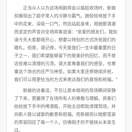
正当众人以为这场闹剧将会以尴尬收场时，新娘
却展现出了超乎常人的冷静与霸气。她轻轻地放下手
中的花束，深吸一口气，然后站起身来，用她那清澈
而坚定的声音对全场宾客说道：“亲爱的朋友们，我知
道今天大家都很开心，想要以特别的方式庆祝我们的
婚礼。但是，请记得，今天是我们一生中最重要的日
子之一，我们希望能够留下的是美好的回忆，而不是
这些难以清理的污渍。请大家尊重我们的感受，也尊
重这个场合的庄严与神圣。如果大家还想继续庆祝，
我们可以用更恰当的方式来表达我们的喜悦和祝福。”
新娘的这番话，不仅让原本喧闹的现场瞬间安静
了下来，更赢得了在场所有人的尊敬与理解。宾客们
纷纷放下手中的啤酒瓶，开始主动帮助清理现场，并
向新人致以诚挚的歉意和祝福。而新娘则以她那宽容
的笑容回应了每一个人，仿佛刚才的不愉快从未发生
过。