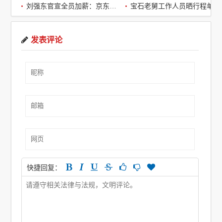
刘强东官宣全员加薪：京东超2万名客服全员平均涨薪2个月
宝石老舅工作人员晒行程单辟谣：醉酒打架被拘系虚假传闻
发表评论
快捷回复：