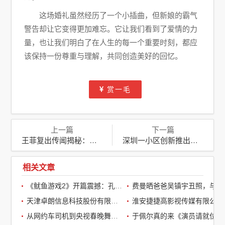
这场婚礼虽然经历了一个小插曲，但新娘的霸气
警告却让它变得更加难忘。它让我们看到了爱情的力
量，也让我们明白了在人生的每一个重要时刻，都应
该保持一份尊重与理解，共同创造美好的回忆。
赏一毛
上一篇
下一篇
王菲复出传闻揭秘：实为女儿窦靖童将献唱上海舞台
深圳一小区创新推出付费共享电梯，居民生活再添便利
相关文章
《鱿鱼游戏2》开篇震撼：孔刘第一集就下线了，引全球观众热议
费曼晒爸爸吴镇宇丑照，与周润发袁咏仪自拍，自嘲“精神担当”
天津卓朗信息科技股份有限公司
淮安捷捷高影视传媒有限公司
从网约车司机到央视春晚舞台：草根宝石老舅的音乐逆袭之路
于佩尔真的来《演员请就位3》了，