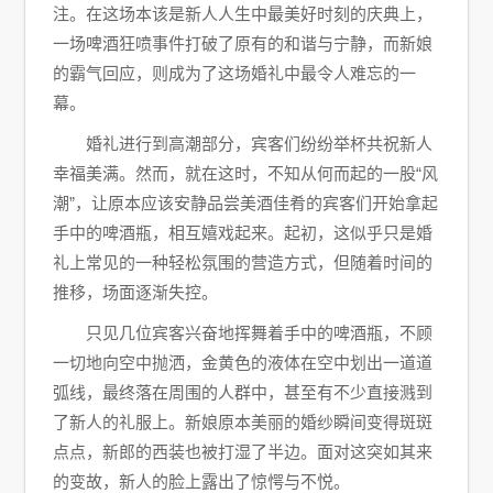
注。在这场本该是新人人生中最美好时刻的庆典上，
一场啤酒狂喷事件打破了原有的和谐与宁静，而新娘
的霸气回应，则成为了这场婚礼中最令人难忘的一
幕。
婚礼进行到高潮部分，宾客们纷纷举杯共祝新人
幸福美满。然而，就在这时，不知从何而起的一股“风
潮”，让原本应该安静品尝美酒佳肴的宾客们开始拿起
手中的啤酒瓶，相互嬉戏起来。起初，这似乎只是婚
礼上常见的一种轻松氛围的营造方式，但随着时间的
推移，场面逐渐失控。
只见几位宾客兴奋地挥舞着手中的啤酒瓶，不顾
一切地向空中抛洒，金黄色的液体在空中划出一道道
弧线，最终落在周围的人群中，甚至有不少直接溅到
了新人的礼服上。新娘原本美丽的婚纱瞬间变得斑斑
点点，新郎的西装也被打湿了半边。面对这突如其来
的变故，新人的脸上露出了惊愕与不悦。