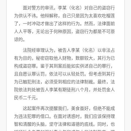
面对警方的审讯，李某（化名）对自己的盗窃行
为供认不讳。他辩解称，自己只是因为太喜欢吃榴莲
了，一时冲动才做出了这样的行为。然而，法律面前
人人平等，无论出于何种原因，盗窃行为都是不可原
谅的。
法院经审理认为，被告人李某（化名）以非法占
有为目的，秘密窃取他人财物，数额较大，其行为已
构成盗窃罪。鉴于其到案后能如实供述自己的罪行，
且自愿认罪认罚，依法可以从轻处罚。但考虑到其行
为已触犯刑法，必须受到相应的法律制裁。最终，法
院依法判处被告人李某有期徒刑八个月，并处罚金人
民币二千元。
这起案件再次提醒我们，美食虽好，但绝不能成
为违法犯罪的借口。在面对诱惑时，我们应该保持理
智和清醒的头脑，坚守法律和道德的底线。同时，也