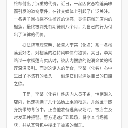
终却付出了沉重的代价。近日，一起因贪恋榴莲美味
而引发的盗窃案件，在社交媒体上引起了广泛关注。
一名男子因抵挡不住榴莲的诱惑，竟偷窃榴莲店内的
榴莲，最终被判处有期徒刑八个月，为自己的行为付
出了法律的代价。
据法院审理查明，被告人李某（化名）系一名榴
莲爱好者，对榴莲的独特风味情有独钟。某日，李某
路过一家榴莲专卖店时，被店内摆放的饱满金黄的榴
莲深深吸引。面对这诱人的美食，李某（化名）心中
生出了不该有的念头——偷走它们以满足自己的口腹
之欲。
于是，李某（化名）趁店内人员不备，悄悄潜入
店内，迅速挑选了几个品质上乘的榴莲，并藏匿于随
身携带的背包中。正当他准备逃离现场时，被店主及
时发现并报警。警方迅速赶到现场，将李某当场抓
获，并从其背包中搜出了被盗的榴莲。