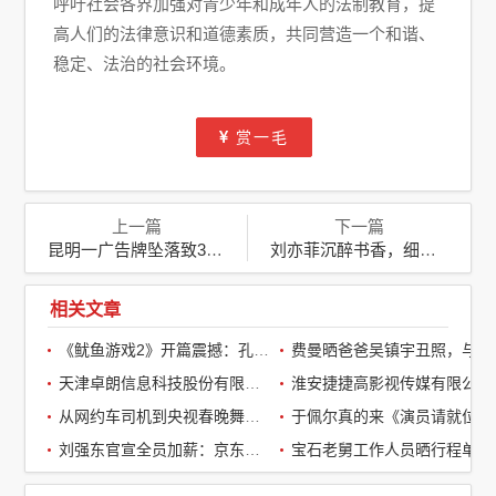
呼吁社会各界加强对青少年和成年人的法制教育，提
高人们的法律意识和道德素质，共同营造一个和谐、
稳定、法治的社会环境。
赏一毛
上一篇
下一篇
昆明一广告牌坠落致3死7伤：安全警钟再次敲响
刘亦菲沉醉书香，细品陈冲新作《猫鱼》中的静谧时光
相关文章
《鱿鱼游戏2》开篇震撼：孔刘第一集就下线了，引全球观众热议
费曼晒爸爸吴镇宇丑照，与周润发袁咏仪自拍，自嘲“精神担当”
天津卓朗信息科技股份有限公司
淮安捷捷高影视传媒有限公司
从网约车司机到央视春晚舞台：草根宝石老舅的音乐逆袭之路
于佩尔真的来《演员请就位3》了，
刘强东官宣全员加薪：京东超2万名客服全员平均涨薪2个月
宝石老舅工作人员晒行程单辟谣：醉酒打架被拘系虚假传闻