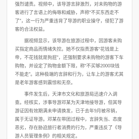
强烈谴责。视频中，该导游言辞激烈，对未购物的游
客进行了言语上的侮辱和威胁，声称“不买东西走不
了”，这一行为严重违背了导游的职业操守，侵犯了游
客的合法权益。
据视频显示，该导游在旅游过程中，因游客未购
买指定商品而情绪失控。她不仅指责游客“花钱是上
帝，不花钱就是狗屁”，还强制要求未购物的游客下车
购物，并设定了购物金额下限，称“不买够2000块钱
不能走”。这种极端的言辞和行为，让车上的游客尤其
是老年游客感到震惊和无奈。
事件发生后，天津市文化和旅游局迅速介入调
查。经核实，涉事导游邓某为天津地接导游，但其导
游证因有效期满未申请换发，已于去年9月被吊销，
属于无证导游。邓某在带团过程中，言辞失当、态度
恶劣，存在胁迫旅行者消费的行为，严重违反了《导
游人员管理条例》的相关规定。