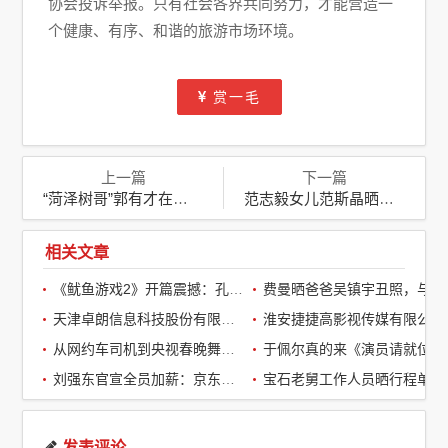
协会投诉举报。只有社会各界共同努力，才能营造一
个健康、有序、和谐的旅游市场环境。
赏一毛
上一篇
下一篇
“菏泽树哥”郭有才在武汉直播，千万粉丝共襄盛举
范志毅女儿范斯晶晒日常照，青春风采闪耀社交媒体
相关文章
《鱿鱼游戏2》开篇震撼：孔刘第一集就下线了，引全球观众热议
费曼晒爸爸吴镇宇丑照，与周润发袁咏仪自拍，自嘲“精神担当”
天津卓朗信息科技股份有限公司
淮安捷捷高影视传媒有限公司
从网约车司机到央视春晚舞台：草根宝石老舅的音乐逆袭之路
于佩尔真的来《演员请就位3》了，
刘强东官宣全员加薪：京东超2万名客服全员平均涨薪2个月
宝石老舅工作人员晒行程单辟谣：醉酒打架被拘系虚假传闻
发表评论