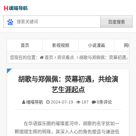
首页
影视视频
小说漫画
网络
您现在的位置：
首页
资讯看点
胡歌与郑佩佩：荧幕初遇，共
胡歌与郑佩佩：荧幕初遇，共绘演
艺生涯起点
魂喵导航
2024-07-19
187
0条评论
在华语娱乐圈的璀璨星河中，胡歌的名字犹如一
颗熠熠生辉的明珠，其深入人心的角色塑造与谦逊低