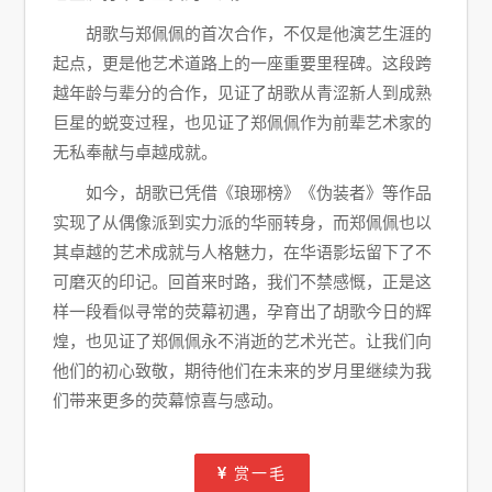
胡歌与郑佩佩的首次合作，不仅是他演艺生涯的
起点，更是他艺术道路上的一座重要里程碑。这段跨
越年龄与辈分的合作，见证了胡歌从青涩新人到成熟
巨星的蜕变过程，也见证了郑佩佩作为前辈艺术家的
无私奉献与卓越成就。
如今，胡歌已凭借《琅琊榜》《伪装者》等作品
实现了从偶像派到实力派的华丽转身，而郑佩佩也以
其卓越的艺术成就与人格魅力，在华语影坛留下了不
可磨灭的印记。回首来时路，我们不禁感慨，正是这
样一段看似寻常的荧幕初遇，孕育出了胡歌今日的辉
煌，也见证了郑佩佩永不消逝的艺术光芒。让我们向
他们的初心致敬，期待他们在未来的岁月里继续为我
们带来更多的荧幕惊喜与感动。
赏一毛