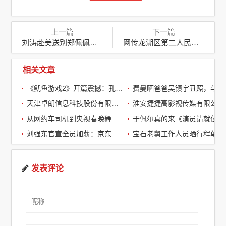
上一篇
下一篇
刘涛赴美送别郑佩佩：跨越国界的关怀与怀念
网传龙湖区第二人民医院院长事件：职业道德受质疑
相关文章
《鱿鱼游戏2》开篇震撼：孔刘第一集就下线了，引全球观众热议
费曼晒爸爸吴镇宇丑照，与周润发袁咏仪自拍，自嘲“精神担当”
天津卓朗信息科技股份有限公司
淮安捷捷高影视传媒有限公司
从网约车司机到央视春晚舞台：草根宝石老舅的音乐逆袭之路
于佩尔真的来《演员请就位3》了，
刘强东官宣全员加薪：京东超2万名客服全员平均涨薪2个月
宝石老舅工作人员晒行程单辟谣：醉酒打架被拘系虚假传闻
发表评论