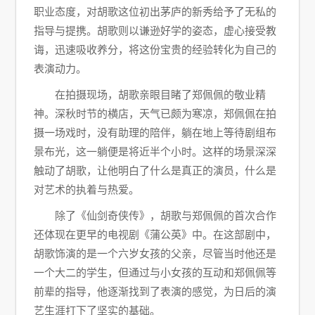
职业态度，对胡歌这位初出茅庐的新秀给予了无私的
指导与提携。胡歌则以谦逊好学的姿态，虚心接受教
诲，迅速吸收养分，将这份宝贵的经验转化为自己的
表演动力。
在拍摄现场，胡歌亲眼目睹了郑佩佩的敬业精
神。深秋时节的横店，天气已颇为寒凉，郑佩佩在拍
摄一场戏时，没有助理的陪伴，躺在地上等待剧组布
景布光，这一躺便是将近半个小时。这样的场景深深
触动了胡歌，让他明白了什么是真正的演员，什么是
对艺术的执着与热爱。
除了《仙剑奇侠传》，胡歌与郑佩佩的首次合作
还体现在更早的电视剧《蒲公英》中。在这部剧中，
胡歌饰演的是一个六岁女孩的父亲，尽管当时他还是
一个大二的学生，但通过与小女孩的互动和郑佩佩等
前辈的指导，他逐渐找到了表演的感觉，为日后的演
艺生涯打下了坚实的基础。