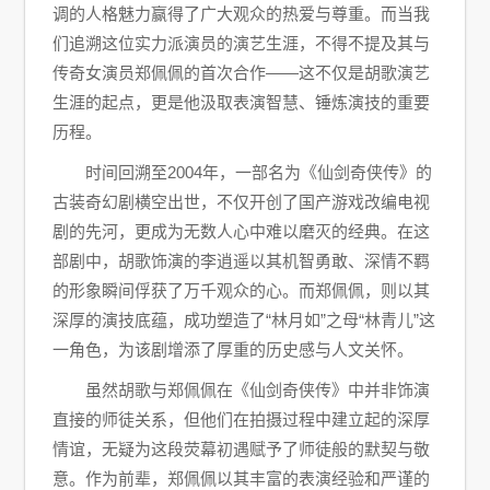
调的人格魅力赢得了广大观众的热爱与尊重。而当我
们追溯这位实力派演员的演艺生涯，不得不提及其与
传奇女演员郑佩佩的首次合作——这不仅是胡歌演艺
生涯的起点，更是他汲取表演智慧、锤炼演技的重要
历程。
时间回溯至2004年，一部名为《仙剑奇侠传》的
古装奇幻剧横空出世，不仅开创了国产游戏改编电视
剧的先河，更成为无数人心中难以磨灭的经典。在这
部剧中，胡歌饰演的李逍遥以其机智勇敢、深情不羁
的形象瞬间俘获了万千观众的心。而郑佩佩，则以其
深厚的演技底蕴，成功塑造了“林月如”之母“林青儿”这
一角色，为该剧增添了厚重的历史感与人文关怀。
虽然胡歌与郑佩佩在《仙剑奇侠传》中并非饰演
直接的师徒关系，但他们在拍摄过程中建立起的深厚
情谊，无疑为这段荧幕初遇赋予了师徒般的默契与敬
意。作为前辈，郑佩佩以其丰富的表演经验和严谨的