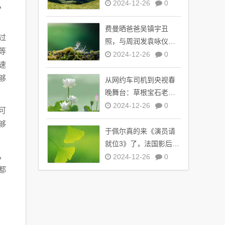
了，引全球观众热议
2024-12-26
0
，
费曼晒爸爸吴镇宇丑
过
照，与周润发袁咏仪自
等
拍，自嘲“精神担当”
2024-12-26
0
速
够
从网约车司机到央视春
晚舞台：草根宝石老舅
的音乐逆袭之路
2024-12-26
0
可
够
于佩尔真的来《演员请
就位3》了，法国影后倾
，
情加盟引期待
2024-12-26
0
都