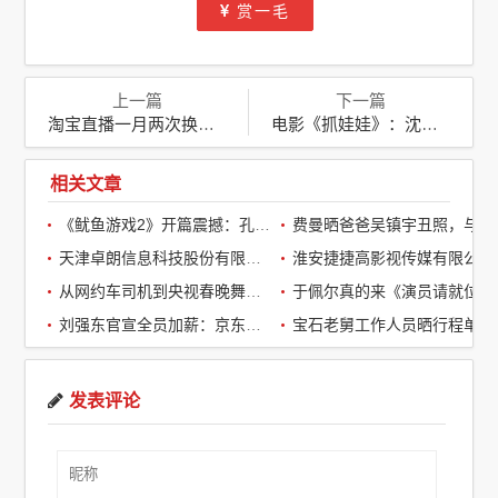
赏一毛
上一篇
下一篇
淘宝直播一月两次换帅：背后的战略变革与未来挑战
电影《抓娃娃》：沈腾马丽演绎笑中带泪的家庭喜剧
相关文章
《鱿鱼游戏2》开篇震撼：孔刘第一集就下线了，引全球观众热议
费曼晒爸爸吴镇宇丑照，与周润发袁咏仪自拍，自嘲“精神担当”
天津卓朗信息科技股份有限公司
淮安捷捷高影视传媒有限公司
从网约车司机到央视春晚舞台：草根宝石老舅的音乐逆袭之路
于佩尔真的来《演员请就位3》了，
刘强东官宣全员加薪：京东超2万名客服全员平均涨薪2个月
宝石老舅工作人员晒行程单辟谣：醉酒打架被拘系虚假传闻
发表评论