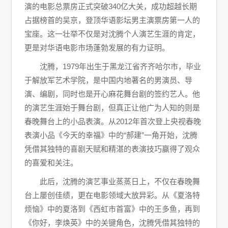
演的电影总票房正式突破340亿大关，成功超越长期
占据榜首的吴京，登顶华语影坛男主演票房第一人的
宝座。这一壮举不仅是对沈腾个人演艺生涯的肯定，
更是对华语电影市场蓬勃发展的有力证明。
沈腾，1979年出生于黑龙江省齐齐哈尔市，毕业
于解放军艺术学院，是中国内地著名的男演员、导
演、编剧，同时也是开心麻花舞台剧的签约艺人。他
的演艺生涯始于舞台剧，但真正让他广为人知的则是
春晚舞台上的小品表演。从2012年首次登上央视春晚
表演小品《今天的幸福》中的“郝建”一角开始，沈腾
凭借其独特的喜剧天赋和精湛的表演技巧赢得了观众
的喜爱和关注。
此后，沈腾的演艺事业蒸蒸日上，不仅在春晚舞
台上屡创佳绩，更在电影领域大放异彩。从《夏洛特
烦恼》中的夏洛到《西虹市首富》中的王多鱼，再到
《你好，李焕英》中的关键角色，沈腾凭借其独特的