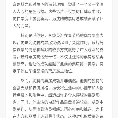
喜剧魅力和对角色的深刻理解，塑造了一个又一个深
入人心的角色形象。这些影片不仅票房口碑双丰收，
更在票房上屡创新高，为沈腾的票房总成绩贡献了巨
大的力量。
特别是《你好，李焕英》在春节档的优异票房表
现，更是为沈腾的票房突破起到了关键作用。该片凭
借真挚的情感和幽默的叙事方式赢得了广大观众的喜
爱，最终票房高达数十亿，不仅让沈腾的票房成绩再
创新高，也让他成功超越了此前的票房第一黄渤，奠
定了他在华语影坛的票房霸主地位。
然而，沈腾的票房成功并非偶然。他拥有独特的
喜剧天赋和表演风格，擅长将生活中的小细节和人物
特点融入到角色中，塑造出许多令人捧腹的喜剧形
象。同时，他主演的电影作品质量普遍较高，从剧本
到制作、从导演到演员都经过精心打磨和挑选，力求
在内容和品质上达到最佳状态。这种对电影质量的追